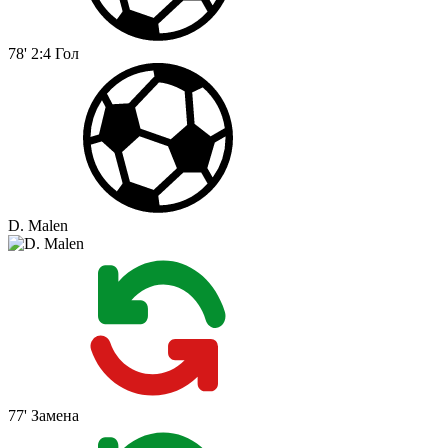
78'
2:4
Гол
D. Malen
77'
Замена