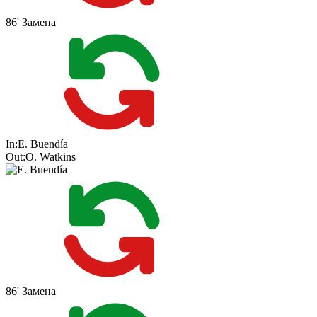
86'
Замена
In:
E. Buendía
Out:
O. Watkins
86'
Замена