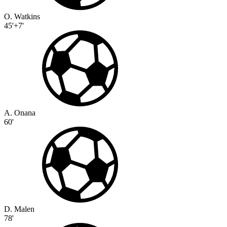
O. Watkins
45'+7'
A. Onana
60'
D. Malen
78'