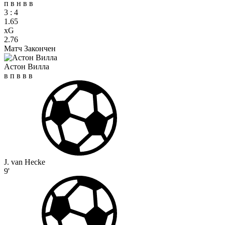
п
в
н
в
в
3
:
4
1.65
xG
2.76
Матч Закончен
Астон Вилла
в
п
в
в
в
J. van Hecke
9'