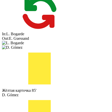
In:
L. Bogarde
Out:
E. Guessand
Жёлтая карточка
85'
D. Gómez