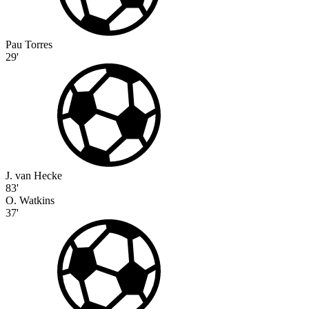
Pau Torres
29'
J. van Hecke
83'
O. Watkins
37'