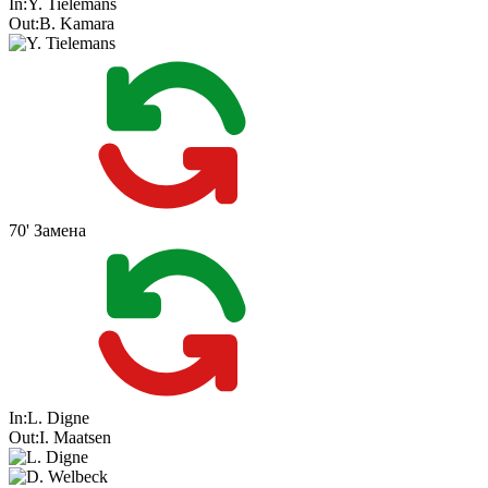
In:
Y. Tielemans
Out:
B. Kamara
70'
Замена
In:
L. Digne
Out:
I. Maatsen