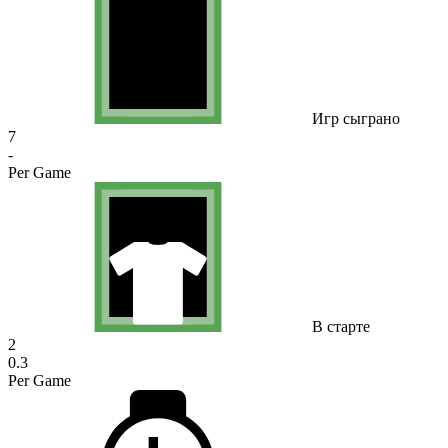
Игр сыграно
7
-
Per Game
В старте
2
0.3
Per Game