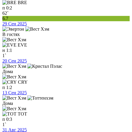
BRE
п
0:2
62`
6.7
29 Сен 2025
В гостях
EVE
н
1:1
1`
20 Сен 2025
Дома
CRY
п
1:2
13 Сен 2025
Дома
TOT
п
0:3
1`
31 Авг 2025