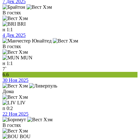
7 Дек 2025
В гостях
BRI
н
1:1
4 Дек 2025
В гостях
MUN
н
1:1
7`
6.6
30 Ноя 2025
Дома
LIV
п
0:2
22 Ноя 2025
В гостях
BOU