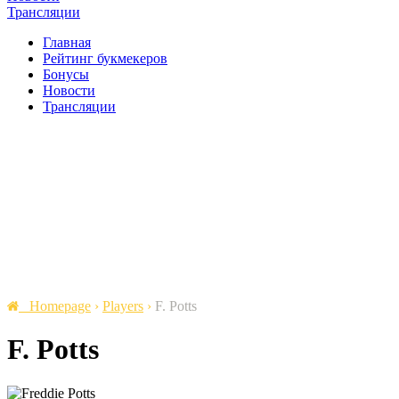
Трансляции
Главная
Рейтинг букмекеров
Бонусы
Новости
Трансляции
Homepage
›
Players
›
F. Potts
F. Potts