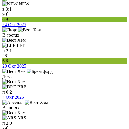
NEW
в
3:1
90`
6.9
24 Окт 2025
В гостях
LEE
п
2:1
26`
6.6
20 Окт 2025
Дома
BRE
п
0:2
4 Окт 2025
В гостях
ARS
п
2:0
29`