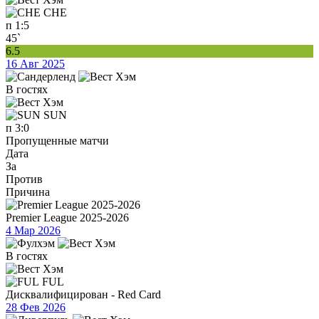
CHE
п
1:5
45`
6.5
16 Авг 2025
В гостях
SUN
п
3:0
Пропущенные матчи
Дата
За
Против
Причина
Premier League 2025-2026
4 Мар 2026
В гостях
FUL
Дисквалифицирован - Red Card
28 Фев 2026