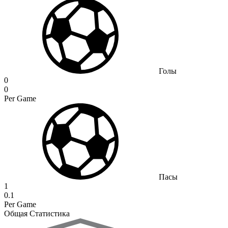
Голы
0
0
Per Game
Пасы
1
0.1
Per Game
Общая Статистика