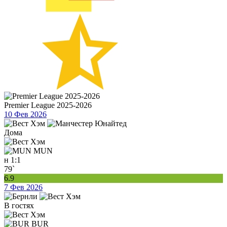
Premier League 2025-2026
10 Фев 2026
Дома
MUN
н
1:1
79`
6.9
7 Фев 2026
В гостях
BUR