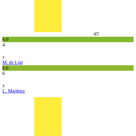
45'
6.9
4
з
M. de Ligt
6.6
6
з
L. Martínez