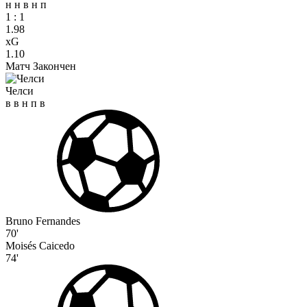
н
н
в
н
п
1
:
1
1.98
xG
1.10
Матч Закончен
Челси
в
в
н
п
в
Bruno Fernandes
70'
Moisés Caicedo
74'