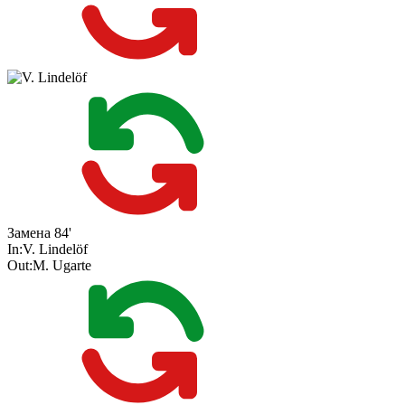
Замена
84'
In:
V. Lindelöf
Out:
M. Ugarte