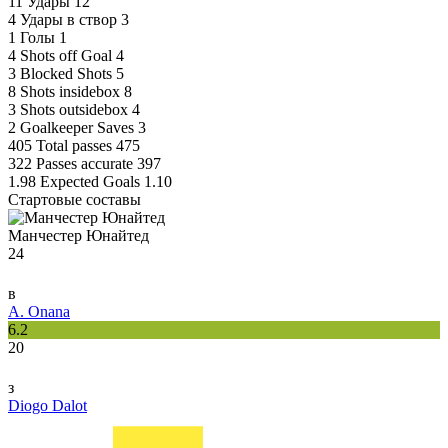
11
Удары
12
4
Удары в створ
3
1
Голы
1
4
Shots off Goal
4
3
Blocked Shots
5
8
Shots insidebox
8
3
Shots outsidebox
4
2
Goalkeeper Saves
3
405
Total passes
475
322
Passes accurate
397
1.98
Expected Goals
1.10
Стартовые составы
Манчестер Юнайтед
24
в
A. Onana
6.2
20
з
Diogo Dalot