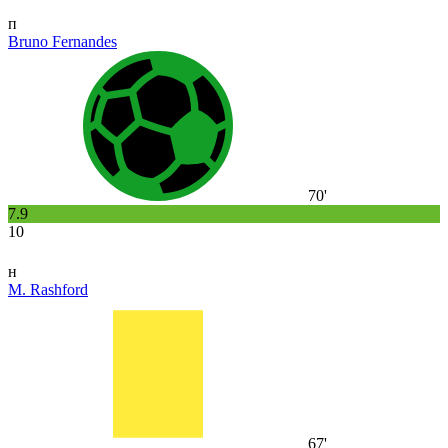
п
Bruno Fernandes
70'
7.9
10
н
M. Rashford
67'