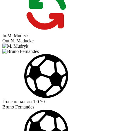
In:
M. Mudryk
Out:
N. Madueke
Гол с пенальти
1:0
70'
Bruno Fernandes