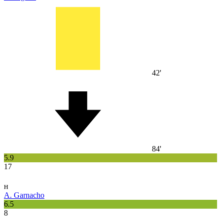
42'
84'
5.9
17
н
A. Garnacho
6.5
8