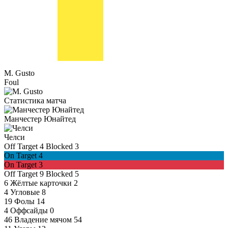
M. Gusto
Foul
Статистика матча
Манчестер Юнайтед
Челси
Off Target
4
Blocked
3
On Target
4
On Target
3
Off Target
9
Blocked
5
6
Жёлтые карточки
2
4
Угловые
8
19
Фолы
14
4
Оффсайды
0
46
Владение мячом
54