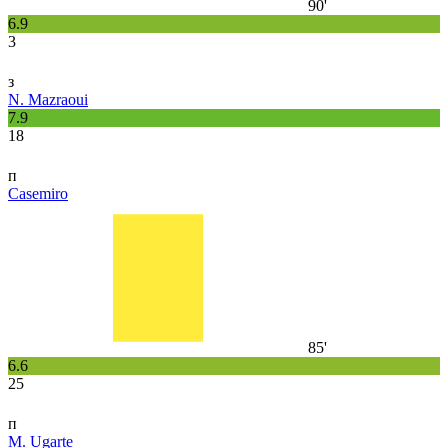
90'
6.9
3
з
N. Mazraoui
7.9
18
п
Casemiro
85'
6.6
25
п
M. Ugarte