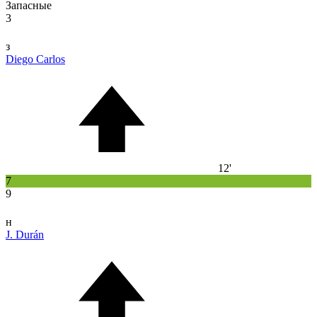
Запасные
3
з
Diego Carlos
12'
7
9
н
J. Durán