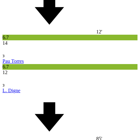
12'
6.7
14
з
Pau Torres
6.7
12
з
L. Digne
85'