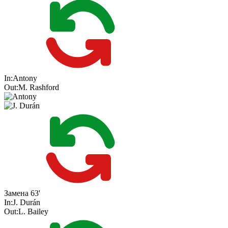
In:
Antony
Out:
M. Rashford
Замена
63'
In:
J. Durán
Out:
L. Bailey