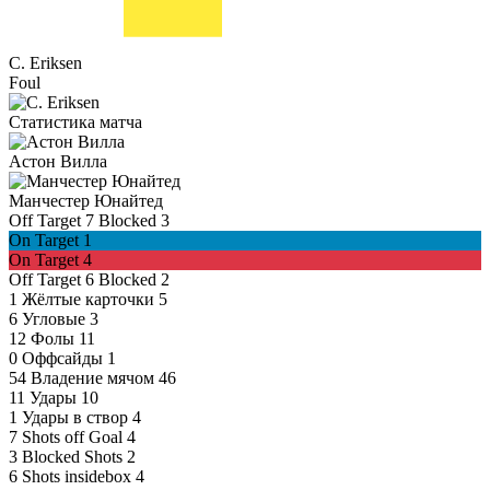
C. Eriksen
Foul
Статистика матча
Астон Вилла
Манчестер Юнайтед
Off Target
7
Blocked
3
On Target
1
On Target
4
Off Target
6
Blocked
2
1
Жёлтые карточки
5
6
Угловые
3
12
Фолы
11
0
Оффсайды
1
54
Владение мячом
46
11
Удары
10
1
Удары в створ
4
7
Shots off Goal
4
3
Blocked Shots
2
6
Shots insidebox
4