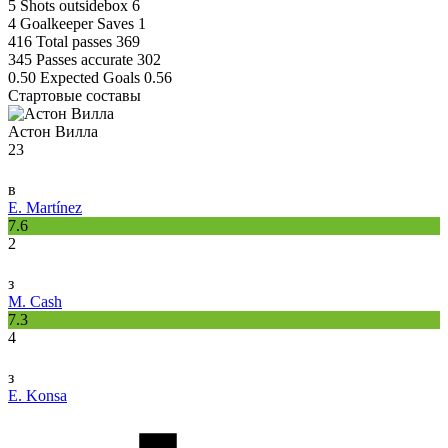
5
Shots outsidebox
6
4
Goalkeeper Saves
1
416
Total passes
369
345
Passes accurate
302
0.50
Expected Goals
0.56
Стартовые составы
Астон Вилла
23
в
E. Martínez
7.6
2
з
M. Cash
7.3
4
з
E. Konsa