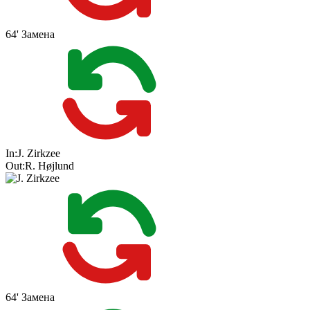
64'
Замена
In:
J. Zirkzee
Out:
R. Højlund
64'
Замена