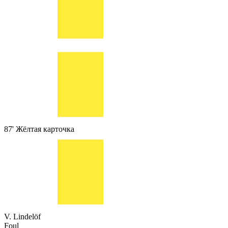
87'
Жёлтая карточка
V. Lindelöf
Foul