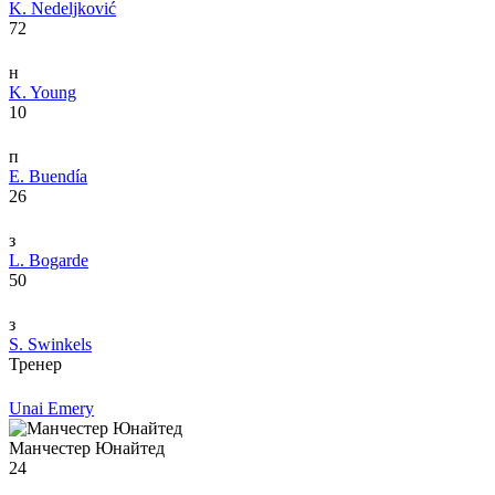
K. Nedeljković
72
н
K. Young
10
п
E. Buendía
26
з
L. Bogarde
50
з
S. Swinkels
Тренер
Unai Emery
Манчестер Юнайтед
24