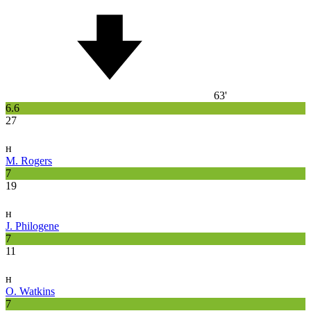
63'
6.6
27
н
M. Rogers
7
19
н
J. Philogene
7
11
н
O. Watkins
7