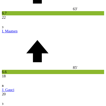
63'
6.7
22
з
I. Maatsen
85'
6.6
18
в
J. Gauci
20
з