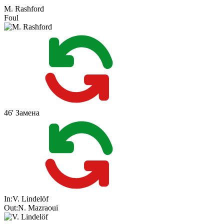
M. Rashford
Foul
46'
Замена
In:
V. Lindelöf
Out:
N. Mazraoui