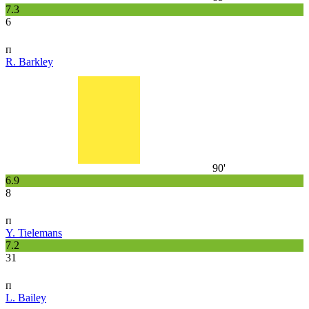
7.3
6
п
R. Barkley
90'
6.9
8
п
Y. Tielemans
7.2
31
п
L. Bailey