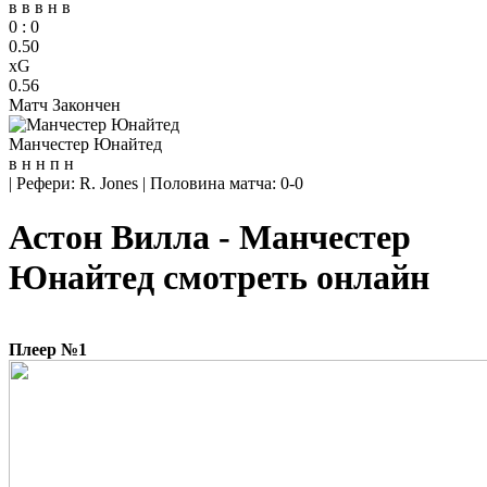
в
в
в
н
в
0
:
0
0.50
xG
0.56
Матч Закончен
Манчестер Юнайтед
в
н
н
п
н
|
Рефери: R. Jones
|
Половина матча: 0-0
Астон Вилла - Манчестер
Юнайтед смотреть онлайн
Плеер №1