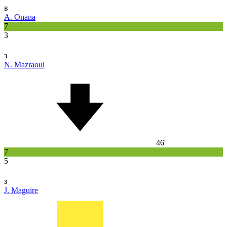
в
A. Onana
7
3
з
N. Mazraoui
46'
7
5
з
J. Maguire