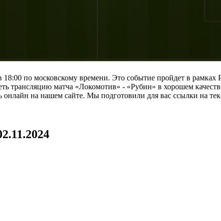
 18:00 по московскому времени. Это событие пройдет в рамках Р
ть трансляцию матча «Локомотив» - «Рубин» в хорошем качестве
онлайн на нашем сайте. Мы подготовили для вас ссылки на текс
2.11.2024