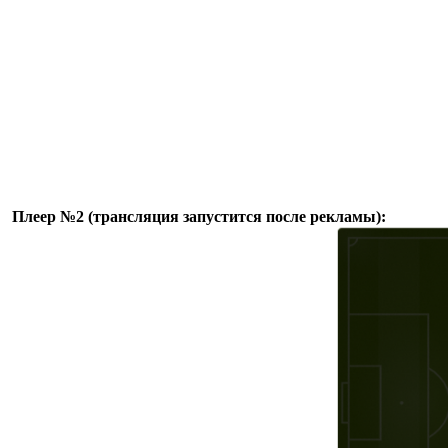
Плеер №2 (трансляция запустится после рекламы):