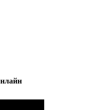
онлайн