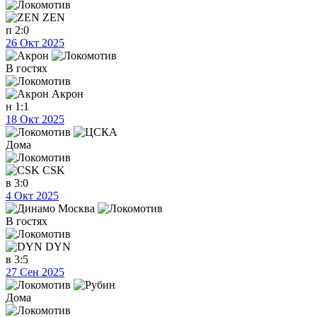
ZEN
п
2:0
26 Окт 2025
В гостях
Акрон
н
1:1
18 Окт 2025
Дома
CSK
в
3:0
4 Окт 2025
В гостях
DYN
в
3:5
27 Сен 2025
Дома