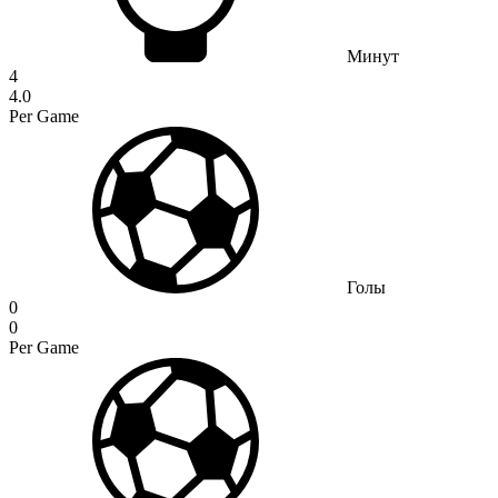
Минут
4
4.0
Per Game
Голы
0
0
Per Game