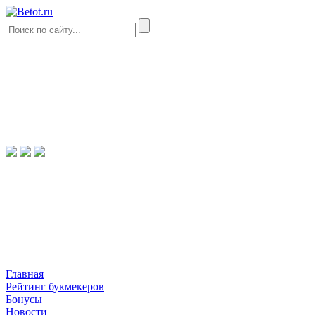
Главная
Рейтинг букмекеров
Бонусы
Новости