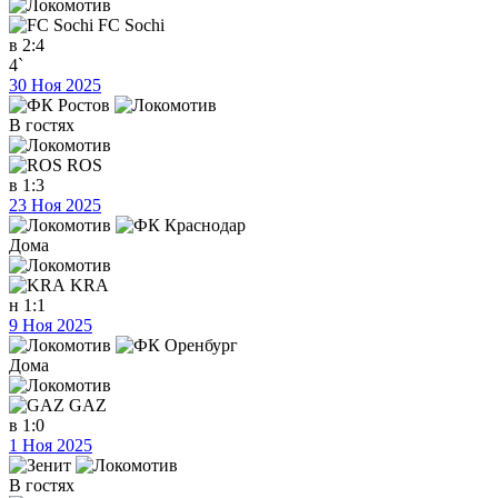
FC Sochi
в
2:4
4`
30 Ноя 2025
В гостях
ROS
в
1:3
23 Ноя 2025
Дома
KRA
н
1:1
9 Ноя 2025
Дома
GAZ
в
1:0
1 Ноя 2025
В гостях