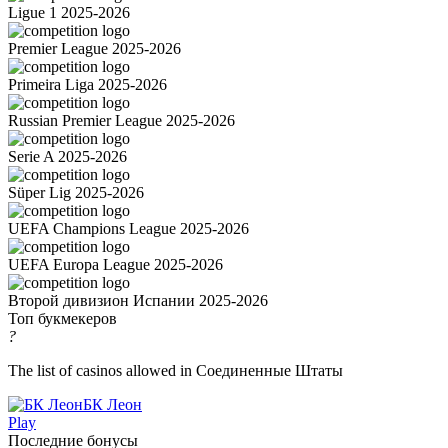
Ligue 1 2025-2026
Premier League 2025-2026
Primeira Liga 2025-2026
Russian Premier League 2025-2026
Serie A 2025-2026
Süper Lig 2025-2026
UEFA Champions League 2025-2026
UEFA Europa League 2025-2026
Второй дивизион Испании 2025-2026
Топ букмекеров
?
The list of casinos allowed in Соединенные Штаты
БК Леон
Play
Последние бонусы