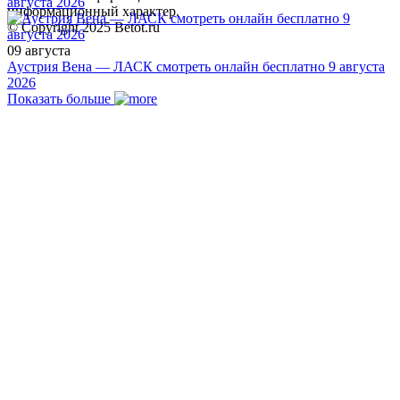
августа 2026
информационный характер.
© Copyright 2025 Betot.ru
09 августа
Аустрия Вена — ЛАСК смотреть онлайн бесплатно 9 августа
2026
Показать больше