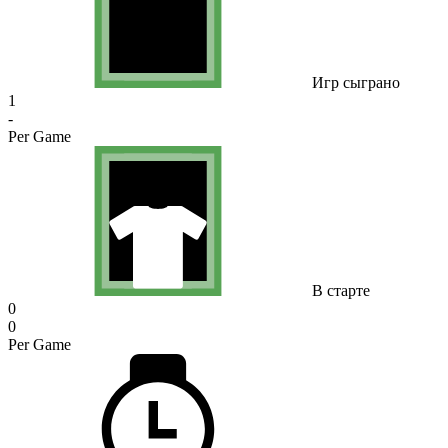
Игр сыграно
1
-
Per Game
В старте
0
0
Per Game