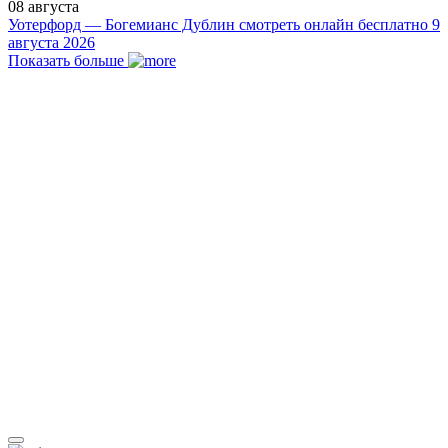
08 августа
Уотерфорд — Богемианс Дублин смотреть онлайн бесплатно 9
августа 2026
Показать больше