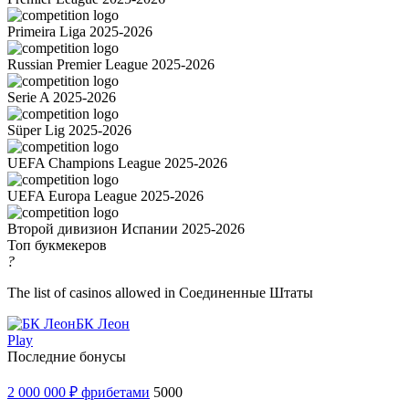
Primeira Liga 2025-2026
Russian Premier League 2025-2026
Serie A 2025-2026
Süper Lig 2025-2026
UEFA Champions League 2025-2026
UEFA Europa League 2025-2026
Второй дивизион Испании 2025-2026
Топ букмекеров
?
The list of casinos allowed in Соединенные Штаты
БК Леон
Play
Последние бонусы
2 000 000 ₽ фрибетами
5000