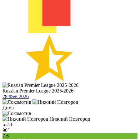
Russian Premier League 2025-2026
28 Фев 2026
Дома
Нижний Новгород
в
2:1
90`
7.6