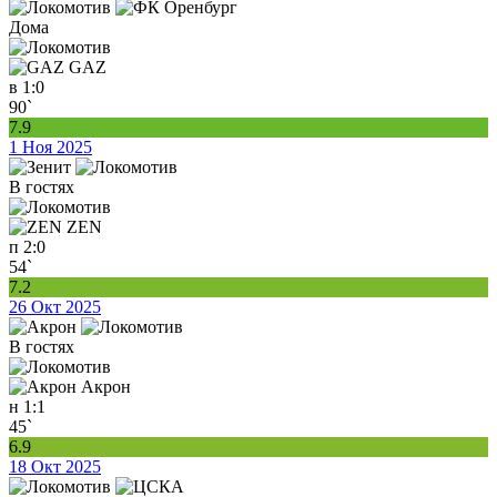
Дома
GAZ
в
1:0
90`
7.9
1 Ноя 2025
В гостях
ZEN
п
2:0
54`
7.2
26 Окт 2025
В гостях
Акрон
н
1:1
45`
6.9
18 Окт 2025