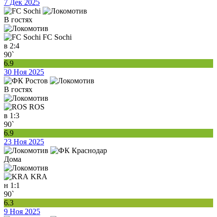
7 Дек 2025
В гостях
FC Sochi
в
2:4
90`
6.9
30 Ноя 2025
В гостях
ROS
в
1:3
90`
6.9
23 Ноя 2025
Дома
KRA
н
1:1
90`
6.3
9 Ноя 2025