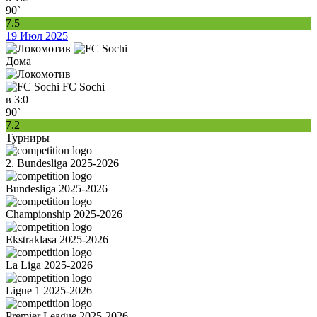
90`
7.5
19 Июл 2025
Дома
FC Sochi
в
3:0
90`
7.2
Турниры
2. Bundesliga 2025-2026
Bundesliga 2025-2026
Championship 2025-2026
Ekstraklasa 2025-2026
La Liga 2025-2026
Ligue 1 2025-2026
Premier League 2025-2026