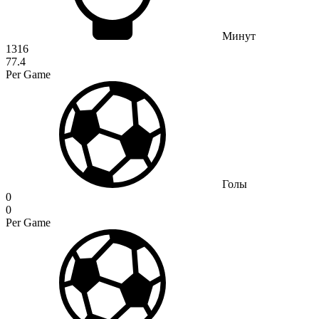
Минут
1316
77.4
Per Game
Голы
0
0
Per Game