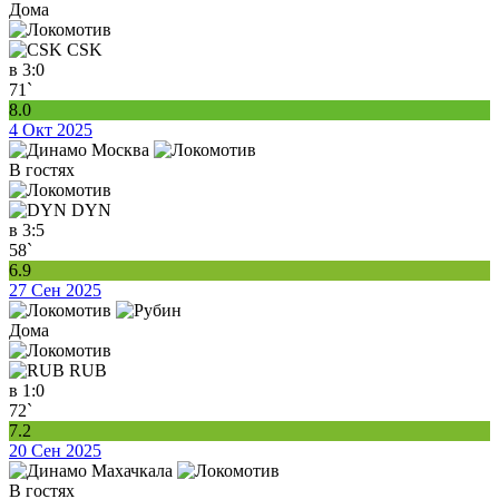
Дома
CSK
в
3:0
71`
8.0
4 Окт 2025
В гостях
DYN
в
3:5
58`
6.9
27 Сен 2025
Дома
RUB
в
1:0
72`
7.2
20 Сен 2025
В гостях