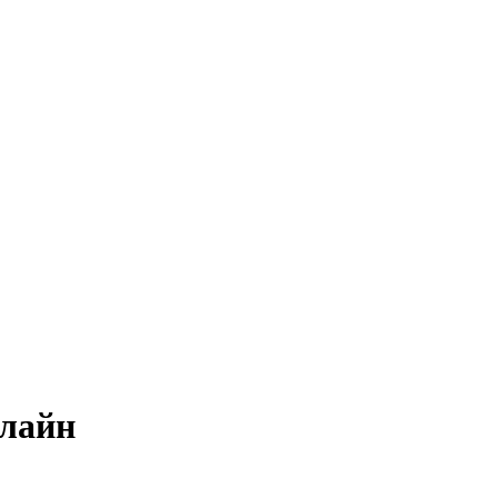
нлайн