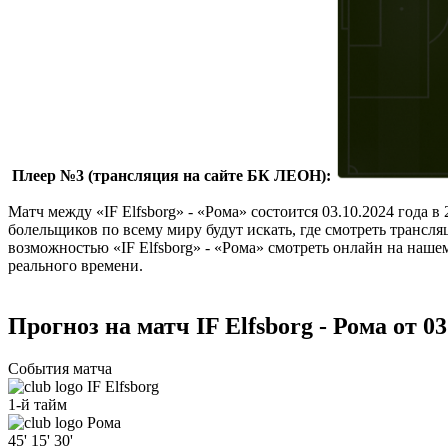
Плеер №3 (трансляция на сайте БК ЛЕОН):
Матч между «IF Elfsborg» - «Рома» состоится 03.10.2024 года 
болельщиков по всему миру будут искать, где смотреть трансля
возможностью «IF Elfsborg» - «Рома» смотреть онлайн на наше
реального времени.
Прогноз на матч IF Elfsborg - Рома от 03
События матча
IF Elfsborg
1-й тайм
Рома
45'
15'
30'