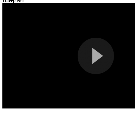
Плеер №1