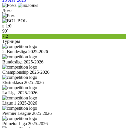
23 Авг 2025
Дома
BOL
в
1:0
90`
7.2
Турниры
2. Bundesliga 2025-2026
Bundesliga 2025-2026
Championship 2025-2026
Ekstraklasa 2025-2026
La Liga 2025-2026
Ligue 1 2025-2026
Premier League 2025-2026
Primeira Liga 2025-2026