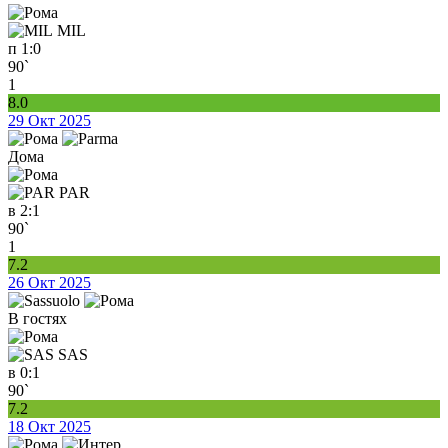
MIL
п
1:0
90`
1
8.0
29 Окт 2025
Дома
PAR
в
2:1
90`
1
7.2
26 Окт 2025
В гостях
SAS
в
0:1
90`
7.2
18 Окт 2025