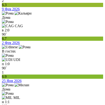
2
6.3
9 Фев 2026
Дома
CAG
в
2:0
90`
6.7
2 Фев 2026
В гостях
UDI
п
1:0
90`
1
6.9
25 Янв 2026
Дома
MIL
н
1:1