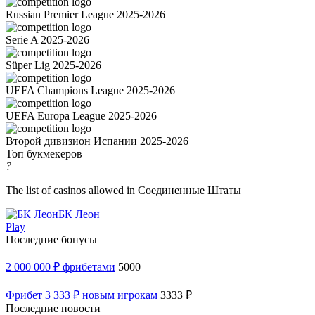
Russian Premier League 2025-2026
Serie A 2025-2026
Süper Lig 2025-2026
UEFA Champions League 2025-2026
UEFA Europa League 2025-2026
Второй дивизион Испании 2025-2026
Топ букмекеров
?
The list of casinos allowed in Соединенные Штаты
БК Леон
Play
Последние бонусы
2 000 000 ₽ фрибетами
5000
Фрибет 3 333 ₽ новым игрокам
3333 ₽
Последние новости