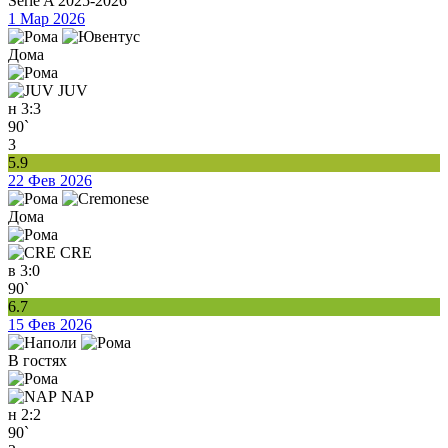
Serie A 2025-2026
1 Мар 2026
Дома
JUV
н
3:3
90`
3
5.9
22 Фев 2026
Дома
CRE
в
3:0
90`
6.7
15 Фев 2026
В гостях
NAP
н
2:2
90`