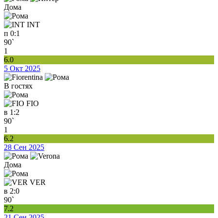
Дома
INT
п
0:1
90`
1
6.0
5 Окт 2025
В гостях
FIO
в
1:2
90`
1
6.2
28 Сен 2025
Дома
VER
в
2:0
90`
7.2
21 Сен 2025