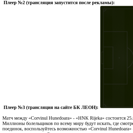
Плеер №2 (трансляция запустится после рекламы):
Плеер №3 (трансляция на сайте БК ЛЕОН):
Матч между «Corvinul Hunedoara» - «HNK Rijeka» состоится 25.
Миллионы болельщиков по всему миру будут искать, где смотре
поединок, воспользуйтесь возможностью «Corvinul Hunedoara» 