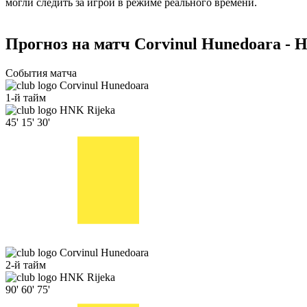
могли следить за игрой в режиме реального времени.
Прогноз на матч Corvinul Hunedoara - H
События матча
Corvinul Hunedoara
1-й тайм
HNK Rijeka
45'
15'
30'
Corvinul Hunedoara
2-й тайм
HNK Rijeka
90'
60'
75'