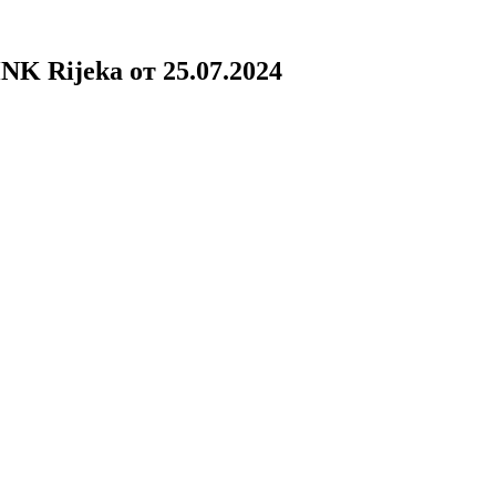
NK Rijeka от 25.07.2024