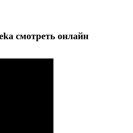
eka смотреть онлайн