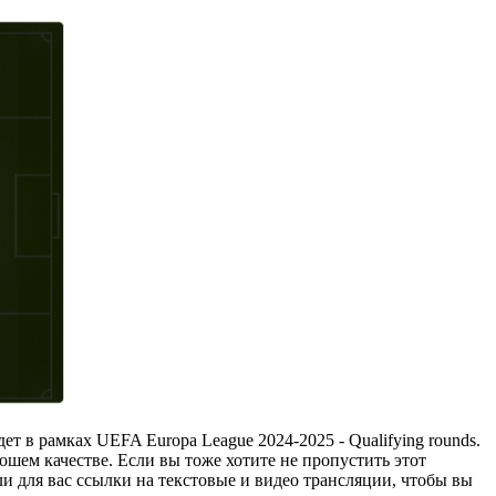
ет в рамках UEFA Europa League 2024-2025 - Qualifying rounds.
ошем качестве. Если вы тоже хотите не пропустить этот
и для вас ссылки на текстовые и видео трансляции, чтобы вы