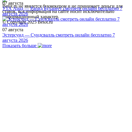
07 августа
Betot.ru не явялется букмекером и не принимает деньги для
УТА Арад — Рапид Бухарест смотреть онлайн бесплатно 7
ставок, вся информация на сайте носит исключительно
августа 2026
информационный характер.
© Copyright 2025 Betot.ru
07 августа
Эстерсунд — Сундсвалль смотреть онлайн бесплатно 7
августа 2026
Показать больше