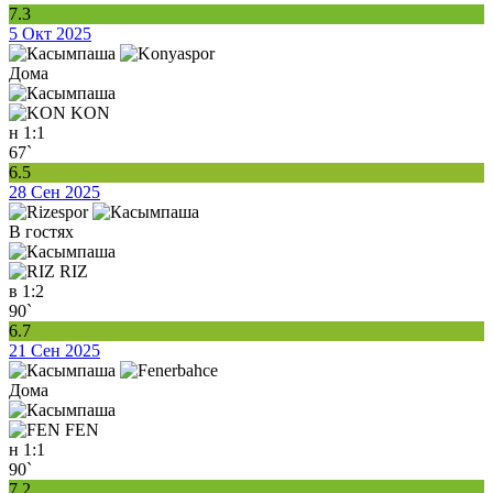
7.3
5 Окт 2025
Дома
KON
н
1:1
67`
6.5
28 Сен 2025
В гостях
RIZ
в
1:2
90`
6.7
21 Сен 2025
Дома
FEN
н
1:1
90`
7.2