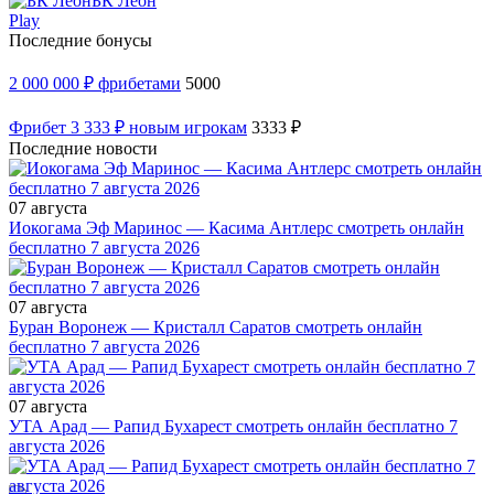
БК Леон
Play
Последние бонусы
2 000 000 ₽ фрибетами
5000
Фрибет 3 333 ₽ новым игрокам
3333 ₽
Последние новости
07 августа
Иокогама Эф Маринос — Касима Антлерс смотреть онлайн
бесплатно 7 августа 2026
07 августа
Буран Воронеж — Кристалл Саратов смотреть онлайн
бесплатно 7 августа 2026
07 августа
УТА Арад — Рапид Бухарест смотреть онлайн бесплатно 7
августа 2026