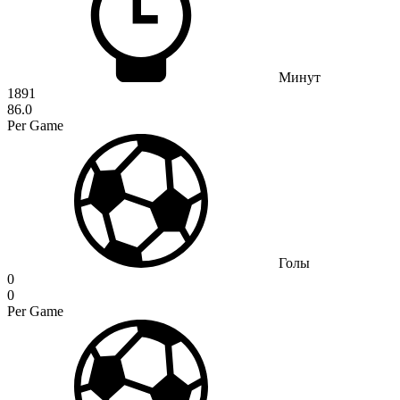
Минут
1891
86.0
Per Game
Голы
0
0
Per Game