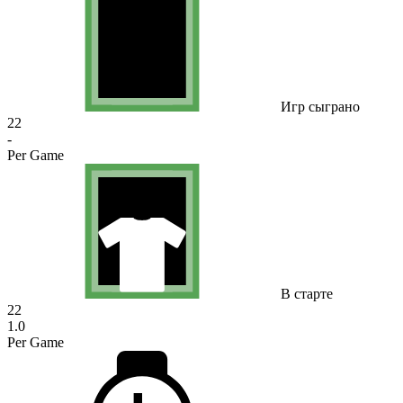
Игр сыграно
22
-
Per Game
В старте
22
1.0
Per Game