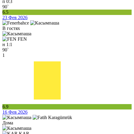
п
0:3
90`
6.5
23 Фев 2026
В гостях
FEN
н
1:1
90`
1
6.9
16 Фев 2026
Дома
KAR