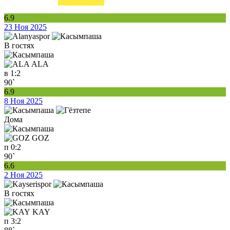
6.9
23 Ноя 2025
В гостях
ALA
в
1:2
90`
6.9
8 Ноя 2025
Дома
GOZ
п
0:2
90`
6.6
2 Ноя 2025
В гостях
KAY
п
3:2