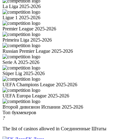
La Liga 2025-2026
Ligue 1 2025-2026
Premier League 2025-2026
Primeira Liga 2025-2026
Russian Premier League 2025-2026
Serie A 2025-2026
Süper Lig 2025-2026
UEFA Champions League 2025-2026
UEFA Europa League 2025-2026
Второй дивизион Испании 2025-2026
Топ букмекеров
?
The list of casinos allowed in Соединенные Штаты