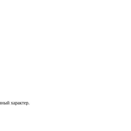
нный характер.