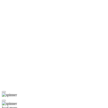
load more