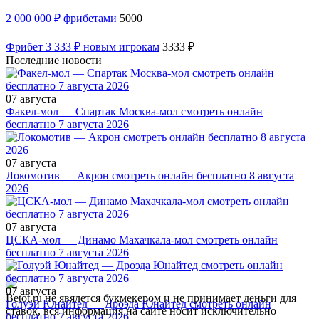
2 000 000 ₽ фрибетами
5000
Фрибет 3 333 ₽ новым игрокам
3333 ₽
Последние новости
07 августа
Факел-мол — Спартак Москва-мол смотреть онлайн
бесплатно 7 августа 2026
07 августа
Локомотив — Акрон смотреть онлайн бесплатно 8 августа
2026
07 августа
ЦСКА-мол — Динамо Махачкала-мол смотреть онлайн
бесплатно 7 августа 2026
07 августа
Betot.ru не явялется букмекером и не принимает деньги для
Голуэй Юнайтед — Дроэда Юнайтед смотреть онлайн
ставок, вся информация на сайте носит исключительно
бесплатно 7 августа 2026