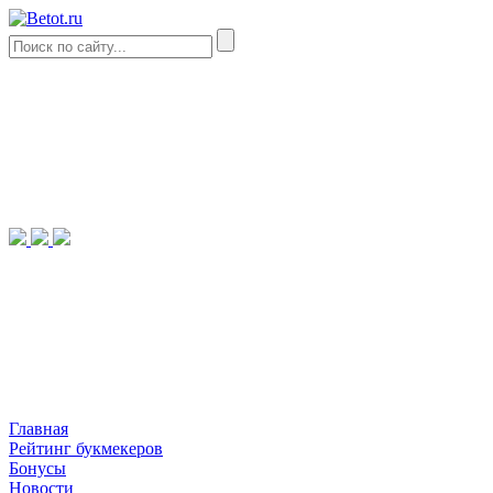
Главная
Рейтинг букмекеров
Бонусы
Новости