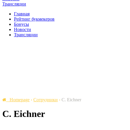
Трансляции
Главная
Рейтинг букмекеров
Бонусы
Новости
Трансляции
Homepage
›
Сотрудники
›
C. Eichner
C. Eichner