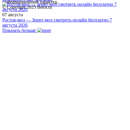
информационный характер.
© Copyright 2025 Betot.ru
07 августа
Ростов-мол — Зенит-мол смотреть онлайн бесплатно 7
августа 2026
Показать больше