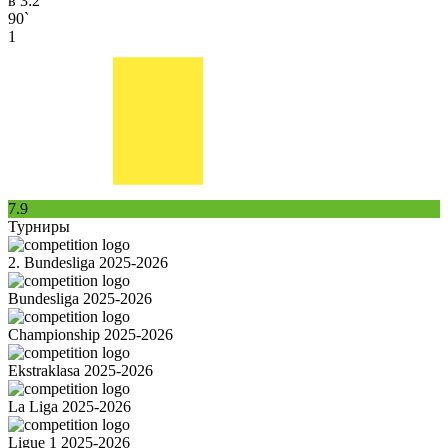
в
3:2
90`
1
7.9
Турниры
2. Bundesliga 2025-2026
Bundesliga 2025-2026
Championship 2025-2026
Ekstraklasa 2025-2026
La Liga 2025-2026
Ligue 1 2025-2026