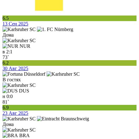
6.5
13 Сен 2025
Дома
NUR
в
2:1
73`
6.2
30 Авг 2025
В гостях
DUS
н
0:0
81`
6.9
23 Авг 2025
Дома
BRA