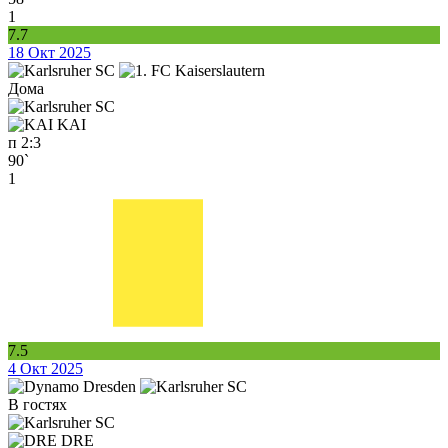
1
7.7
18 Окт 2025
Дома
KAI
п
2:3
90`
1
7.5
4 Окт 2025
В гостях
DRE