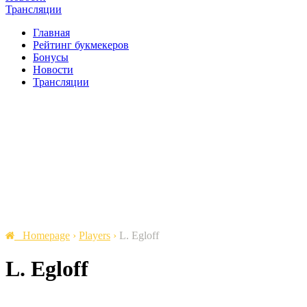
Трансляции
Главная
Рейтинг букмекеров
Бонусы
Новости
Трансляции
Homepage
›
Players
›
L. Egloff
L. Egloff