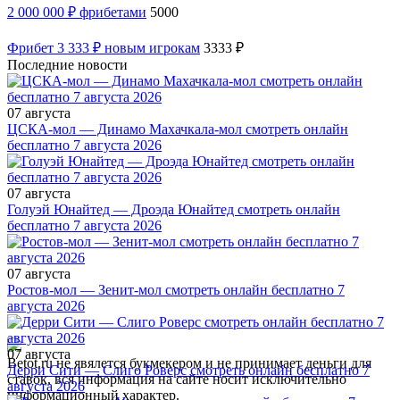
2 000 000 ₽ фрибетами
5000
Фрибет 3 333 ₽ новым игрокам
3333 ₽
Последние новости
07 августа
ЦСКА-мол — Динамо Махачкала-мол смотреть онлайн
бесплатно 7 августа 2026
07 августа
Голуэй Юнайтед — Дроэда Юнайтед смотреть онлайн
бесплатно 7 августа 2026
07 августа
Ростов-мол — Зенит-мол смотреть онлайн бесплатно 7
августа 2026
07 августа
Betot.ru не явялется букмекером и не принимает деньги для
Дерри Сити — Слиго Роверс смотреть онлайн бесплатно 7
ставок, вся информация на сайте носит исключительно
августа 2026
информационный характер.