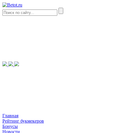
Главная
Рейтинг букмекеров
Бонусы
Новости