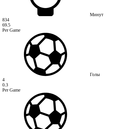
Минут
834
69.5
Per Game
Голы
4
0.3
Per Game