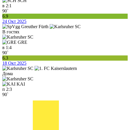
SCH
в
2:1
90`
6.9
24 Окт 2025
В гостях
GRE
в
1:4
90`
6.3
18 Окт 2025
Дома
KAI
п
2:3
90`