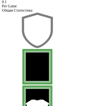
0.1
Per Game
Общая Статистика