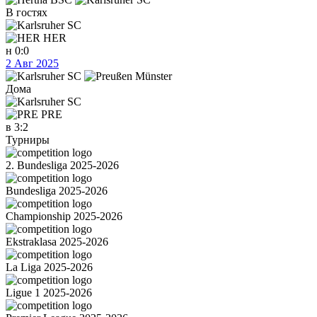
В гостях
HER
н
0:0
2 Авг 2025
Дома
PRE
в
3:2
Турниры
2. Bundesliga 2025-2026
Bundesliga 2025-2026
Championship 2025-2026
Ekstraklasa 2025-2026
La Liga 2025-2026
Ligue 1 2025-2026