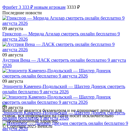
Фрибет 3 333 ₽ новым игрокам
3333 ₽
Последние новости
09 августа
Грикспор — Мерида Агилар смотреть онлайн бесплатно 9
августа 2026
09 августа
Аустрия Вена — ЛАСК смотреть онлайн бесплатно 9 августа
2026
09 августа
Эпицентр Каменец-Подольский — Шахтер Донецк смотреть
онлайн бесплатно 9 августа 2026
09 августа
Betot.ru не явялется букмекером и не принимает деньги для
Эпицентр Каменец-Подольский — Шахтер Донецк смотреть
ставок, вся информация на сайте носит исключительно
онлайн бесплатно 9 августа 2026
информационный характер.
© Copyright 2025 Betot.ru