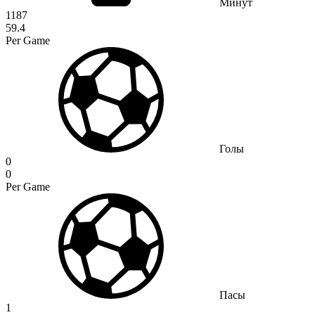
Минут
1187
59.4
Per Game
Голы
0
0
Per Game
Пасы
1