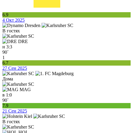
6.9
4 Окт 2025
В гостях
DRE
н
3:3
90`
1
6.7
27 Сен 2025
Дома
MAG
в
1:0
90`
7.9
21 Сен 2025
В гостях
HOL