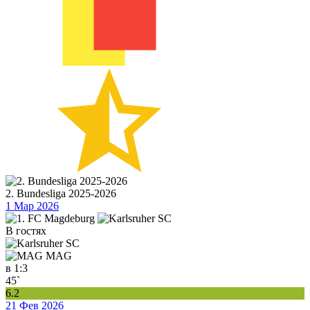
2. Bundesliga 2025-2026
1 Мар 2026
В гостях
MAG
в
1:3
45`
6.2
21 Фев 2026