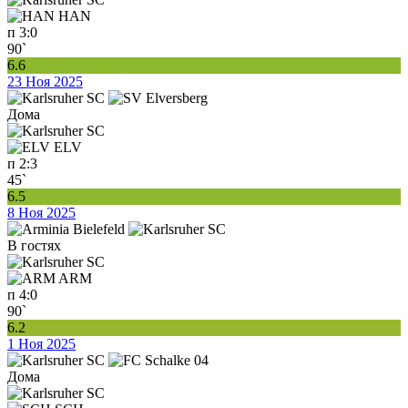
HAN
п
3:0
90`
6.6
23 Ноя 2025
Дома
ELV
п
2:3
45`
6.5
8 Ноя 2025
В гостях
ARM
п
4:0
90`
6.2
1 Ноя 2025
Дома