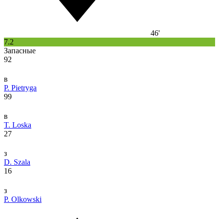
46'
7.2
Запасные
92
в
P. Pietryga
99
в
T. Loska
27
з
D. Szala
16
з
P. Olkowski