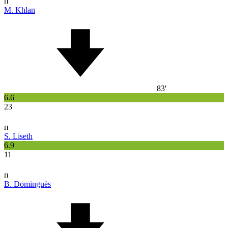
п
M. Khlan
83'
6.6
23
п
S. Liseth
6.9
11
п
B. Dominguès