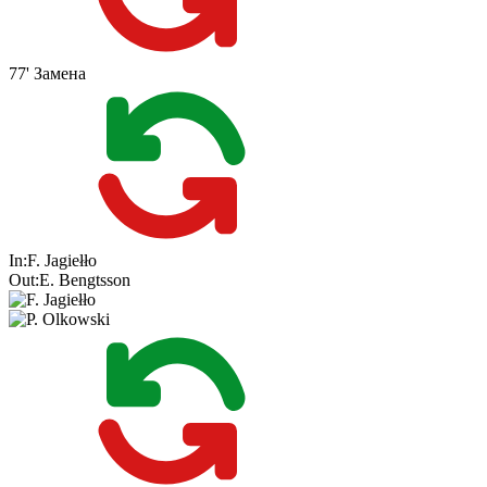
77'
Замена
In:
F. Jagiełło
Out:
E. Bengtsson