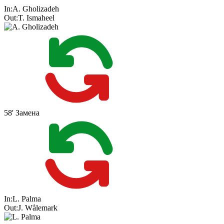
In:
A. Gholizadeh
Out:
T. Ismaheel
58'
Замена
In:
L. Palma
Out:
J. Wålemark