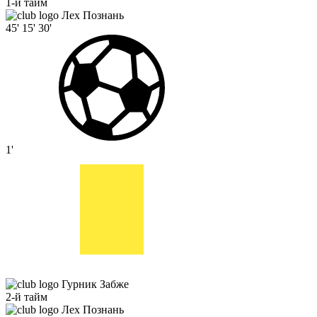
1-й тайм
Лех Познань
45'
15'
30'
1'
Гурник Забже
2-й тайм
Лех Познань