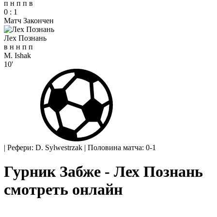
п
н
п
п
в
0
:
1
Матч Закончен
Лех Познань
в
н
н
п
п
M. Ishak
10'
|
Рефери: D. Sylwestrzak
|
Половина матча: 0-1
Гурник Забже - Лех Познань
смотреть онлайн