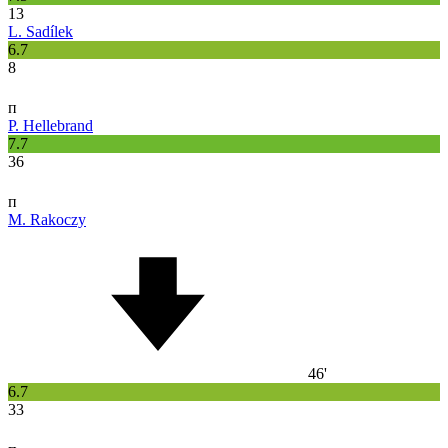
13
L. Sadílek
6.7
8
п
P. Hellebrand
7.7
36
п
M. Rakoczy
46'
6.7
33