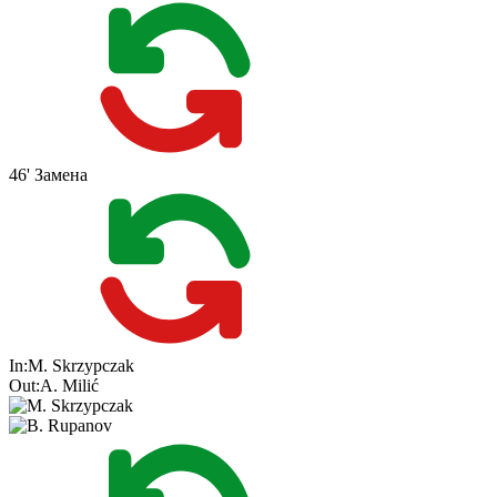
46'
Замена
In:
M. Skrzypczak
Out:
A. Milić