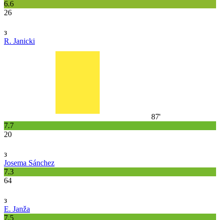
6.6
26
з
R. Janicki
87'
7.7
20
з
Josema Sánchez
7.3
64
з
E. Janža
7.5