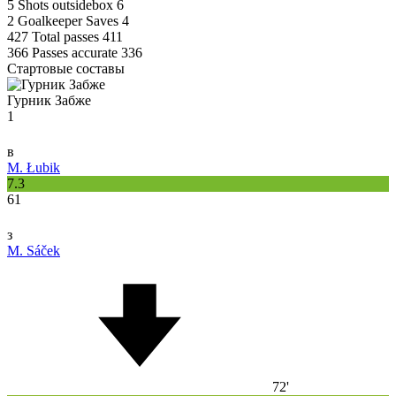
5
Shots outsidebox
6
2
Goalkeeper Saves
4
427
Total passes
411
366
Passes accurate
336
Стартовые составы
Гурник Забже
1
в
M. Łubik
7.3
61
з
M. Sáček
72'