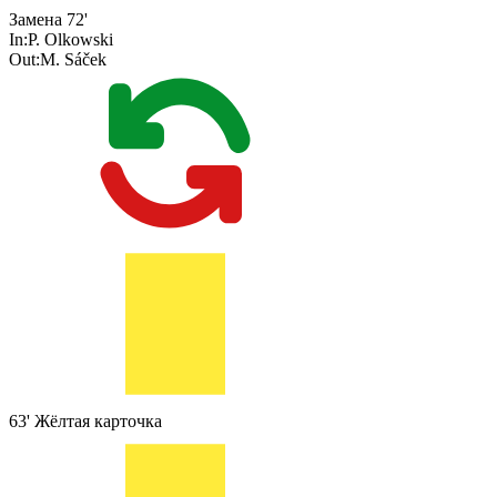
Замена
72'
In:
P. Olkowski
Out:
M. Sáček
63'
Жёлтая карточка