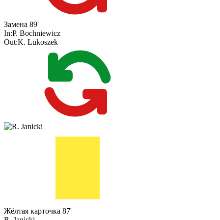
Замена
89'
In:
P. Bochniewicz
Out:
K. Lukoszek
Жёлтая карточка
87'
R. Janicki