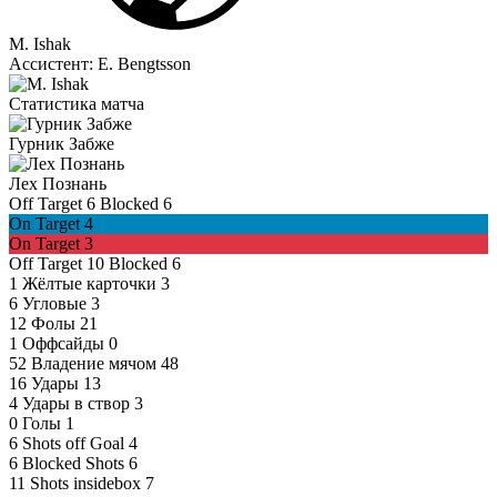
M. Ishak
Ассистент:
E. Bengtsson
Статистика матча
Гурник Забже
Лех Познань
Off Target
6
Blocked
6
On Target
4
On Target
3
Off Target
10
Blocked
6
1
Жёлтые карточки
3
6
Угловые
3
12
Фолы
21
1
Оффсайды
0
52
Владение мячом
48
16
Удары
13
4
Удары в створ
3
0
Голы
1
6
Shots off Goal
4
6
Blocked Shots
6
11
Shots insidebox
7