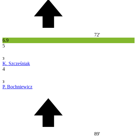
72'
6.9
5
з
K. Szcześniak
4
з
P. Bochniewicz
89'