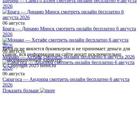
Шериф — Санкт-Галлен смотреть онлайн бесплатно 6 августа
2026
06 августа
Брага — Динамо Минск смотреть онлайн бесплатно 6 августа
2026
Betot.ru не явялется букмекером и не принимает деньги для
06 августа
ставок, вся информация на сайте носит исключительно
Монако — Хетафе смотреть онлайн бесплатно 6 августа 2026
информационный характер.
© Copyright 2025 Betot.ru
06 августа
Сарагоса — Андорра смотреть онлайн бесплатно 6 августа
2026
Показать больше