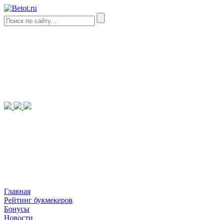
Главная
Рейтинг букмекеров
Бонусы
Новости