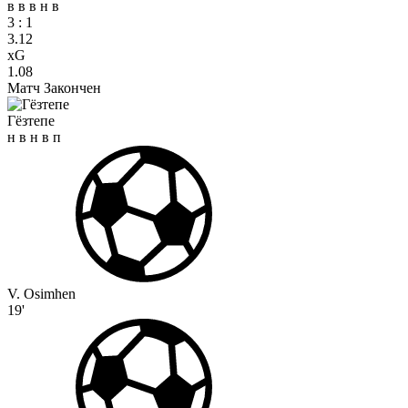
в
в
в
н
в
3
:
1
3.12
xG
1.08
Матч Закончен
Гёзтепе
н
в
н
в
п
V. Osimhen
19'