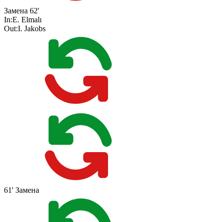
Замена
62'
In:
E. Elmalı
Out:
I. Jakobs
61'
Замена