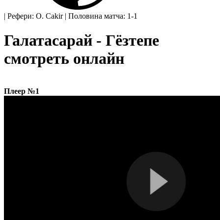
|
Рефери: O. Cakir
|
Половина матча: 1-1
Галатасарай - Гёзтепе
смотреть онлайн
Плеер №1