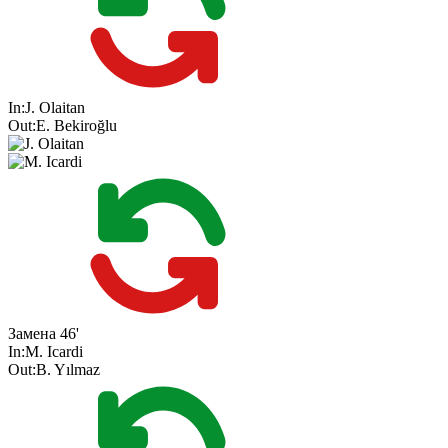
In:
J. Olaitan
Out:
E. Bekiroğlu
Замена
46'
In:
M. Icardi
Out:
B. Yılmaz