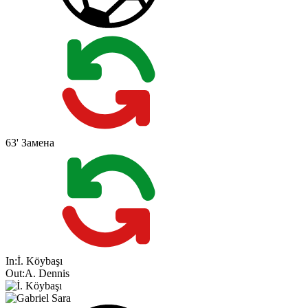
63'
Замена
In:
İ. Köybaşı
Out:
A. Dennis