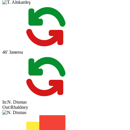
46'
Замена
In:
N. Dismas
Out:
Rhaldney