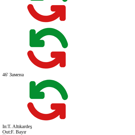
46'
Замена
In:
T. Altıkardeş
Out:
F. Bayır