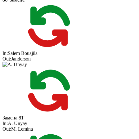
In:
Salem Bouajila
Out:
Janderson
Замена
81'
In:
A. Ünyay
Out:
M. Lemina