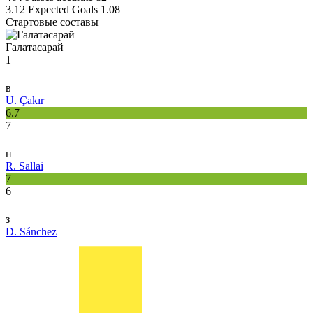
3.12
Expected Goals
1.08
Стартовые составы
Галатасарай
1
в
U. Çakır
6.7
7
н
R. Sallai
7
6
з
D. Sánchez