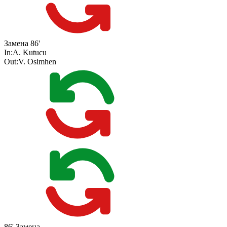
Замена
86'
In:
A. Kutucu
Out:
V. Osimhen
86'
Замена