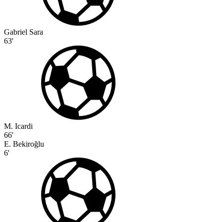
Gabriel Sara
63'
M. Icardi
66'
E. Bekiroğlu
6'