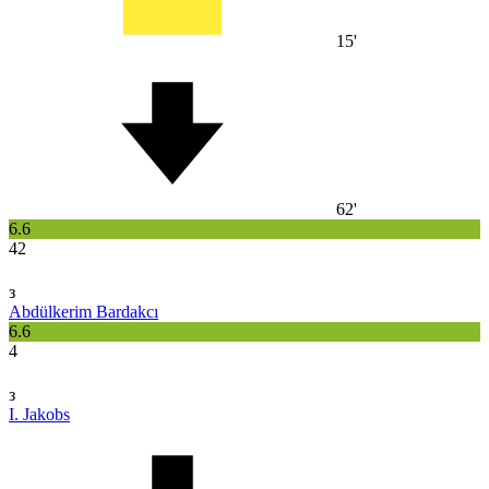
15'
62'
6.6
42
з
Abdülkerim Bardakcı
6.6
4
з
I. Jakobs