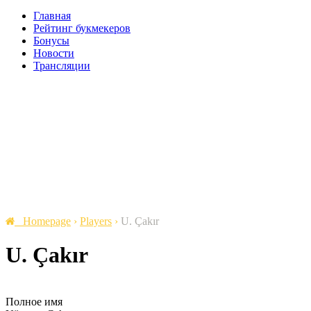
Главная
Рейтинг букмекеров
Бонусы
Новости
Трансляции
Homepage
›
Players
›
U. Çakır
U. Çakır
Полное имя