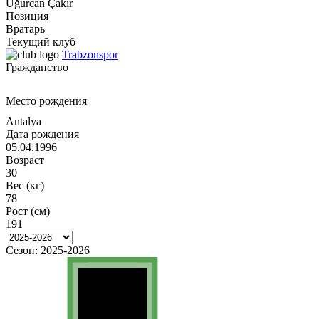
Uğurcan Çakır
Позиция
Вратарь
Текущий клуб
Trabzonspor
Гражданство
Место рождения
Antalya
Дата рождения
05.04.1996
Возраст
30
Вес (кг)
78
Рост (см)
191
Сезон:
2025-2026