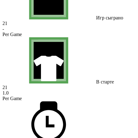
Игр сыграно
21
-
Per Game
В старте
21
1.0
Per Game