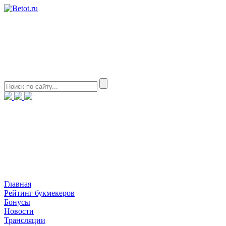
Главная
Рейтинг букмекеров
Бонусы
Новости
Трансляции