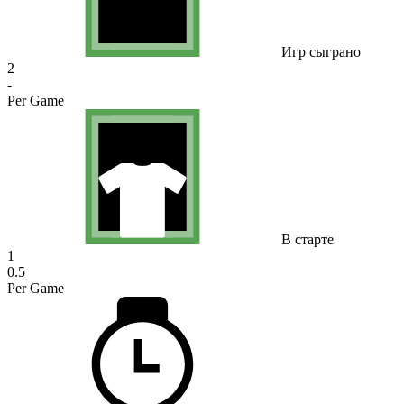
Игр сыграно
2
-
Per Game
В старте
1
0.5
Per Game