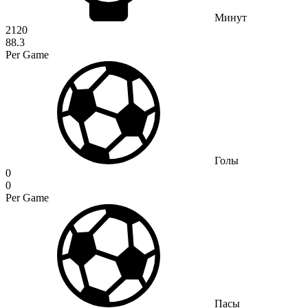
Минут
2120
88.3
Per Game
Голы
0
0
Per Game
Пасы