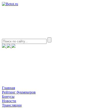
Главная
Рейтинг букмекеров
Бонусы
Новости
Трансляции