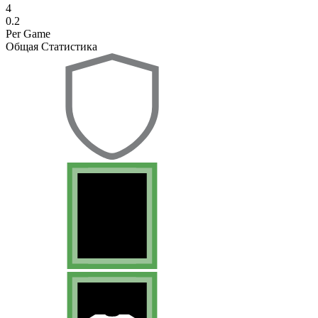
4
0.2
Per Game
Общая Статистика