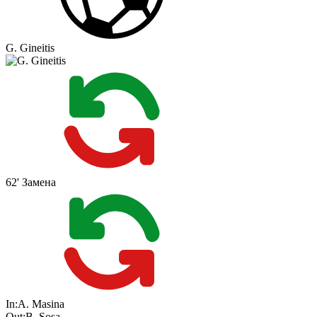
G. Gineitis
62'
Замена
In:
A. Masina
Out:
B. Sosa