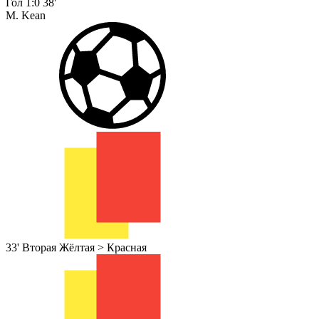
Гол
1:0
38'
M. Kean
33'
Вторая Жёлтая > Красная