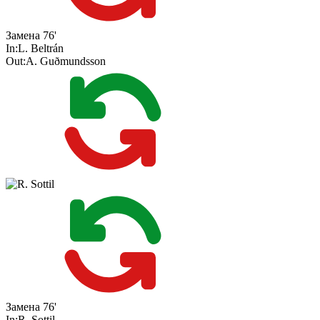
Замена
76'
In:
L. Beltrán
Out:
A. Guðmundsson
Замена
76'
In:
R. Sottil