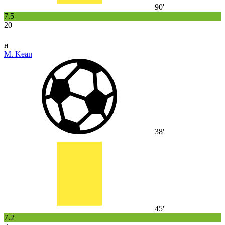
90'
7.5
20
н
M. Kean
38'
45'
7.2