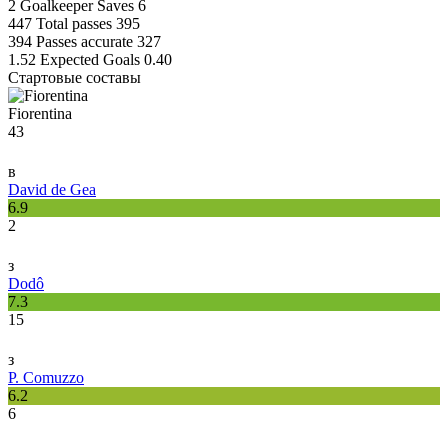
2
Goalkeeper Saves
6
447
Total passes
395
394
Passes accurate
327
1.52
Expected Goals
0.40
Стартовые составы
Fiorentina
43
в
David de Gea
6.9
2
з
Dodô
7.3
15
з
P. Comuzzo
6.2
6