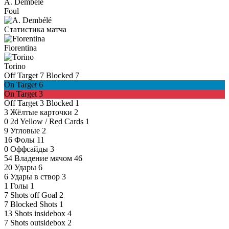
A. Dembélé
Foul
Статистика матча
Fiorentina
Torino
Off Target
7
Blocked
7
On Target
6
On Target
3
Off Target
3
Blocked
1
3
Жёлтые карточки
2
0
2d Yellow / Red Cards
1
9
Угловые
2
16
Фолы
11
0
Оффсайды
3
54
Владение мячом
46
20
Удары
6
6
Удары в створ
3
1
Голы
1
7
Shots off Goal
2
7
Blocked Shots
1
13
Shots insidebox
4
7
Shots outsidebox
2