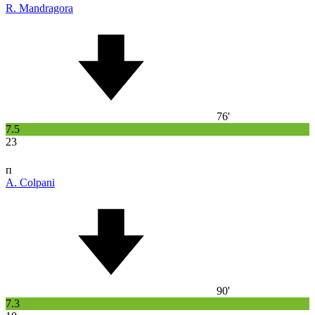
R. Mandragora
76'
7.5
23
п
A. Colpani
90'
7.3