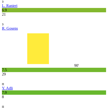
з
L. Ranieri
6.9
21
з
R. Gosens
90'
7.5
29
п
Y. Adli
7.9
8
п