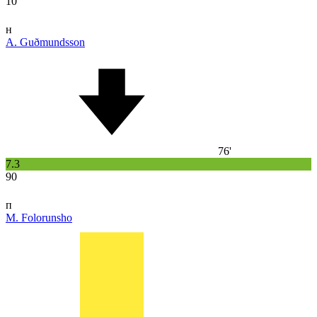
10
н
A. Guðmundsson
76'
7.3
90
п
M. Folorunsho