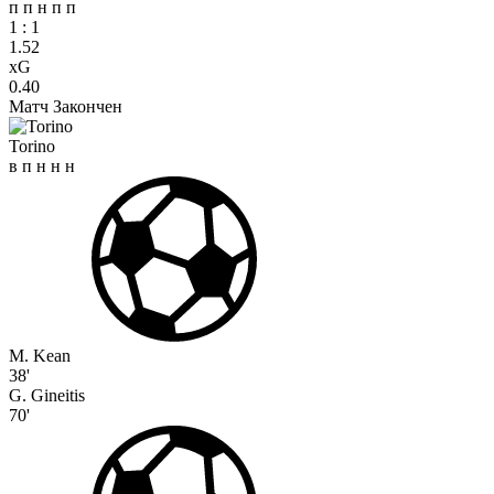
п
п
н
п
п
1
:
1
1.52
xG
0.40
Матч Закончен
Torino
в
п
н
н
н
M. Kean
38'
G. Gineitis
70'