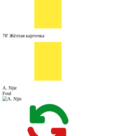
78'
Жёлтая карточка
A. Njie
Foul