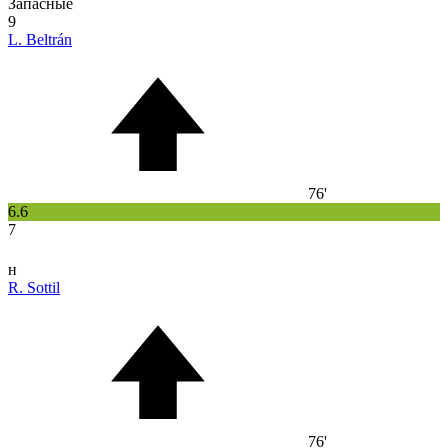
Запасные
9
L. Beltrán
76'
6.6
7
н
R. Sottil
76'