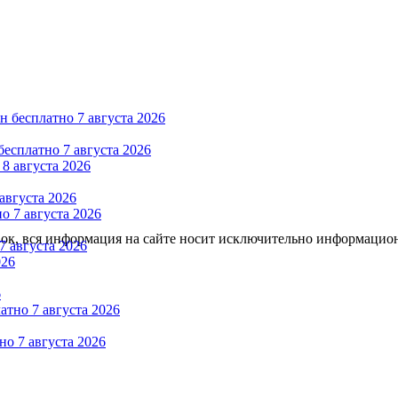
есплатно 7 августа 2026
августа 2026
тавок, вся информация на сайте носит исключительно информацио
 августа 2026
6
о 7 августа 2026