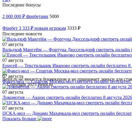
Последние бонусы
2 000 000 ₽ фрибетами
5000
Фрибет 3 333 ₽ новым игрокам
3333 ₽
Последние новости
07 августа
Вальдхоф Мангейм — Фортуна Дюссельдорф смотреть онлайн б
07 августа
Енисей — Текстильщик Иваново смотреть онлайн бесплатно 8 
07 августа
Betot.ru не явялется букмекером и не принимает деньги для с
Факел-мол — Спартак Москва-мол смотреть онлайн бесплатно 7
© Copyright 2025 Betot.ru
07 августа
Локомотив — Акрон смотреть онлайн бесплатно 8 августа 202
07 августа
ЦСКА-мол — Динамо Махачкала-мол смотреть онлайн бесплатн
Показать больше