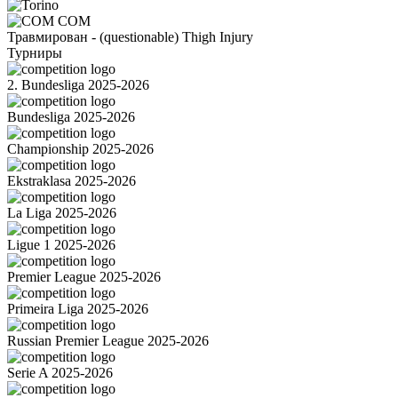
COM
Травмирован - (questionable) Thigh Injury
Турниры
2. Bundesliga 2025-2026
Bundesliga 2025-2026
Championship 2025-2026
Ekstraklasa 2025-2026
La Liga 2025-2026
Ligue 1 2025-2026
Premier League 2025-2026
Primeira Liga 2025-2026
Russian Premier League 2025-2026
Serie A 2025-2026