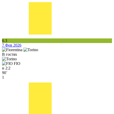
6.3
7 Фев 2026
В гостях
FIO
н
2:2
90`
1