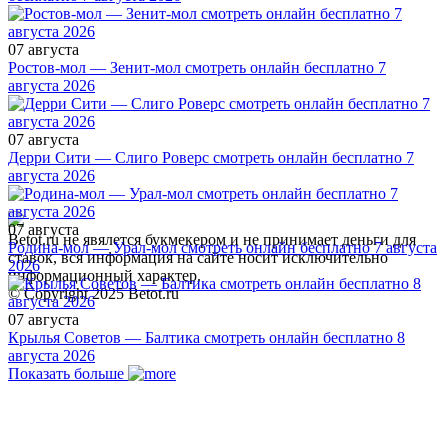
07 августа
Ростов-мол — Зенит-мол смотреть онлайн бесплатно 7
августа 2026
07 августа
Дерри Сити — Слиго Роверс смотреть онлайн бесплатно 7
августа 2026
07 августа
Betot.ru не явялется букмекером и не принимает деньги для
Родина-мол — Урал-мол смотреть онлайн бесплатно 7 августа
ставок, вся информация на сайте носит исключительно
2026
информационный характер.
© Copyright 2025 Betot.ru
07 августа
Крылья Советов — Балтика смотреть онлайн бесплатно 8
августа 2026
Показать больше