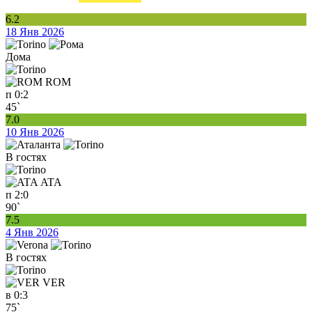
6.2
18 Янв 2026
Дома
ROM
п
0:2
45`
7.0
10 Янв 2026
В гостях
ATA
п
2:0
90`
7.5
4 Янв 2026
В гостях
VER
в
0:3
75`