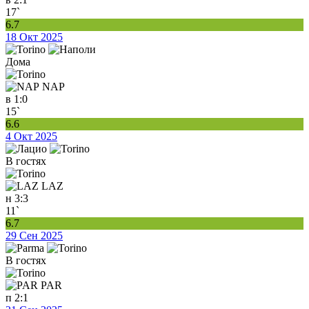
17`
6.7
18 Окт 2025
Дома
NAP
в
1:0
15`
6.6
4 Окт 2025
В гостях
LAZ
н
3:3
11`
6.7
29 Сен 2025
В гостях
PAR
п
2:1