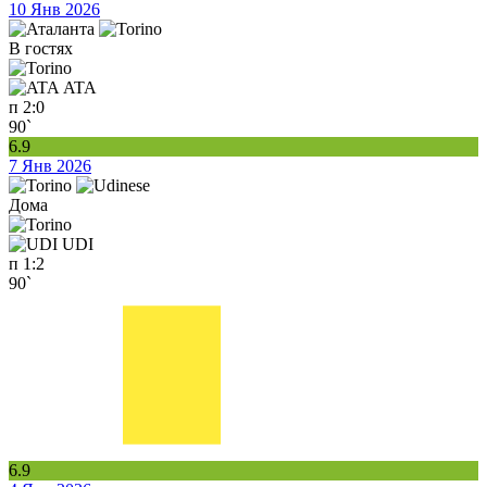
10 Янв 2026
В гостях
ATA
п
2:0
90`
6.9
7 Янв 2026
Дома
UDI
п
1:2
90`
6.9