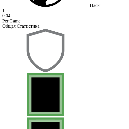
Пасы
1
0.04
Per Game
Общая Статистика