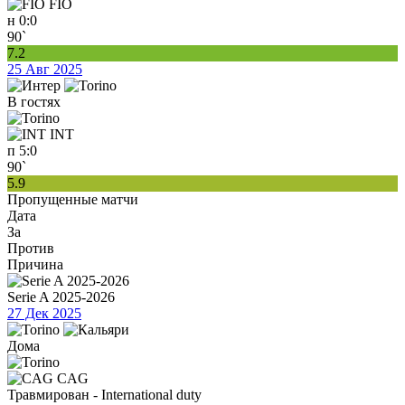
FIO
н
0:0
90`
7.2
25 Авг 2025
В гостях
INT
п
5:0
90`
5.9
Пропущенные матчи
Дата
За
Против
Причина
Serie A 2025-2026
27 Дек 2025
Дома
CAG
Травмирован - International duty