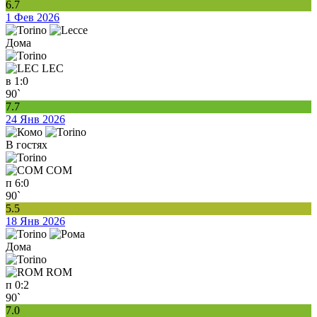
6.7
1 Фев 2026
Дома
LEC
в
1:0
90`
7.7
24 Янв 2026
В гостях
COM
п
6:0
90`
5.5
18 Янв 2026
Дома
ROM
п
0:2
90`
7.0