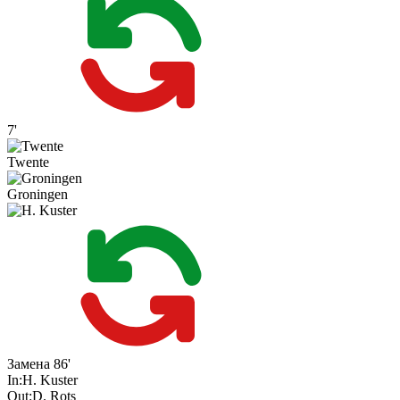
7'
Twente
Groningen
Замена
86'
In:
H. Kuster
Out:
D. Rots