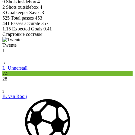
9
Shots insidebox
4
2
Shots outsidebox
4
3
Goalkeeper Saves
3
525
Total passes
453
441
Passes accurate
357
1.15
Expected Goals
0.41
Стартовые составы
Twente
1
в
L. Unnerstall
7.5
28
з
B. van Rooij