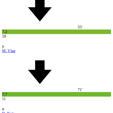
55'
7.2
18
п
M. Vlap
71'
7.7
11
н