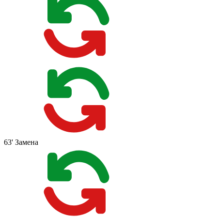
63'
Замена