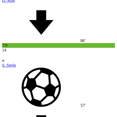
D. Rots
86'
7.9
14
п
S. Steijn
57'