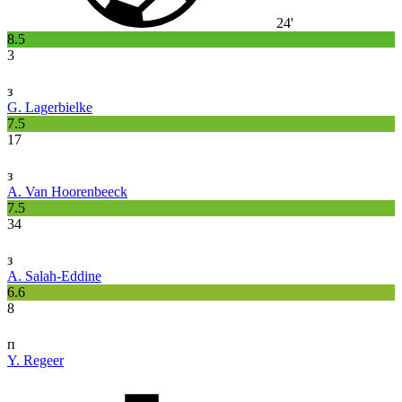
24'
8.5
3
з
G. Lagerbielke
7.5
17
з
A. Van Hoorenbeeck
7.5
34
з
A. Salah-Eddine
6.6
8
п
Y. Regeer