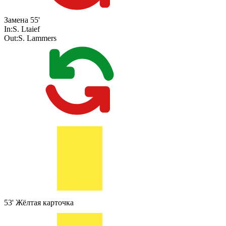
Замена
55'
In:
S. Ltaief
Out:
S. Lammers
53'
Жёлтая карточка