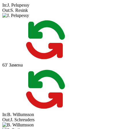
In:
J. Pelupessy
Out:
S. Resink
63'
Замена
In:
B. Willumsson
Out:
J. Schreuders