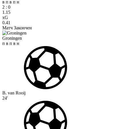
в
п
в
п
н
2
:
0
1.15
xG
0.41
Матч Закончен
Groningen
п
в
п
в
н
B. van Rooij
24'