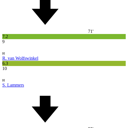
71'
7.2
9
н
R. van Wolfswinkel
6.3
10
н
S. Lammers