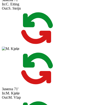
In:
C. Eiting
Out:
S. Steijn
Замена
71'
In:
M. Kjølø
Out:
M. Vlap