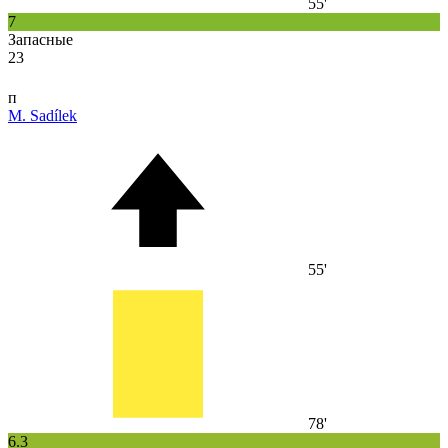
55'
7
Запасные
23
п
M. Sadílek
55'
78'
6.3