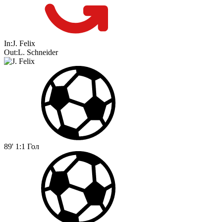
In:
J. Felix
Out:
L. Schneider
89'
1:1
Гол