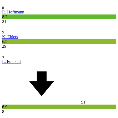
в
R. Hoffmann
8.2
21
з
K. Ehlers
6.5
29
з
L. Frenkert
51'
6.9
8