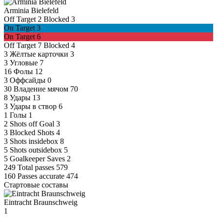
Arminia Bielefeld
Off Target
2
Blocked
3
On Target
3
On Target
6
Off Target
7
Blocked
4
3
Жёлтые карточки
3
3
Угловые
7
16
Фолы
12
3
Оффсайды
0
30
Владение мячом
70
8
Удары
13
3
Удары в створ
6
1
Голы
1
2
Shots off Goal
3
3
Blocked Shots
4
3
Shots insidebox
8
5
Shots outsidebox
5
5
Goalkeeper Saves
2
249
Total passes
579
160
Passes accurate
474
Стартовые составы
Eintracht Braunschweig
1