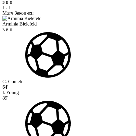
в
в
п
1
:
1
Матч Закончен
Arminia Bielefeld
в
в
п
C. Conteh
64'
I. Young
89'