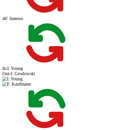
46'
Замена
In:
I. Young
Out:
J. Grodowski