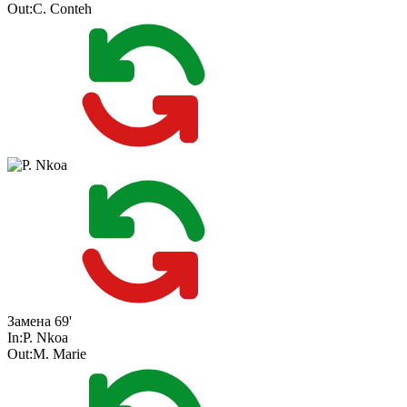
Out:
C. Conteh
Замена
69'
In:
P. Nkoa
Out:
M. Marie