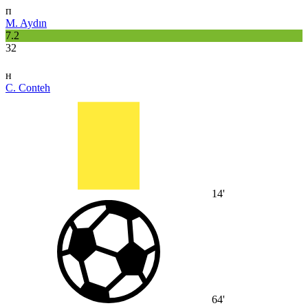
п
M. Aydın
7.2
32
н
C. Conteh
14'
64'