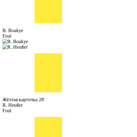
B. Boakye
Foul
Жёлтая карточка
28'
R. Heußer
Foul