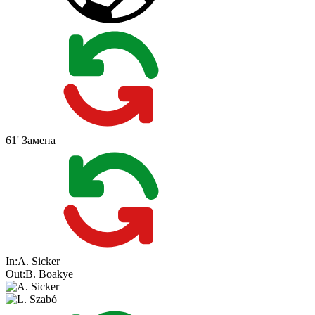
61'
Замена
In:
A. Sicker
Out:
B. Boakye