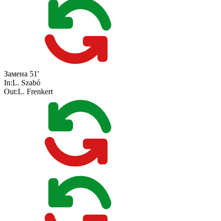
Замена
51'
In:
L. Szabó
Out:
L. Frenkert