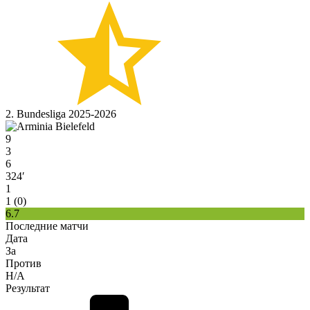
2. Bundesliga 2025-2026
9
3
6
324′
1
1 (0)
6.7
Последние матчи
Дата
За
Против
H/A
Результат