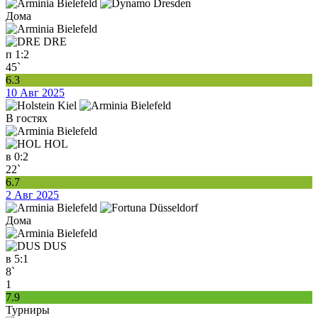
Дома
DRE
п
1:2
45`
6.3
10 Авг 2025
В гостях
HOL
в
0:2
22`
6.7
2 Авг 2025
Дома
DUS
в
5:1
8`
1
7.9
Турниры