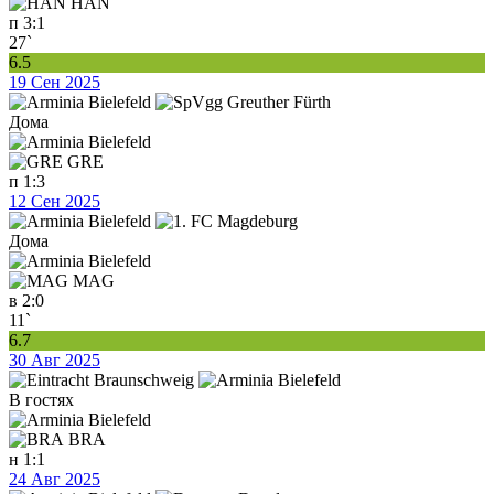
HAN
п
3:1
27`
6.5
19 Сен 2025
Дома
GRE
п
1:3
12 Сен 2025
Дома
MAG
в
2:0
11`
6.7
30 Авг 2025
В гостях
BRA
н
1:1
24 Авг 2025