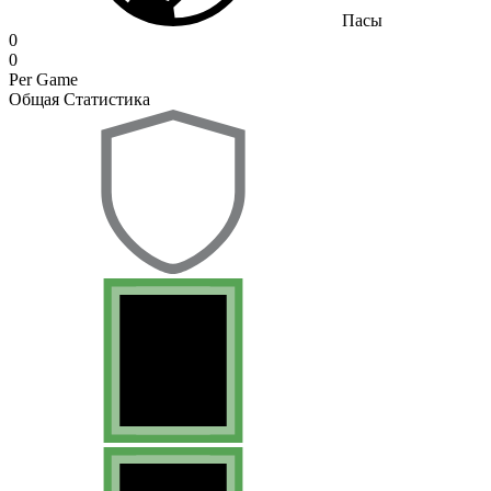
Пасы
0
0
Per Game
Общая Статистика