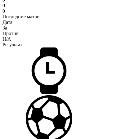
0
0
Последние матчи
Дата
За
Против
H/A
Результат