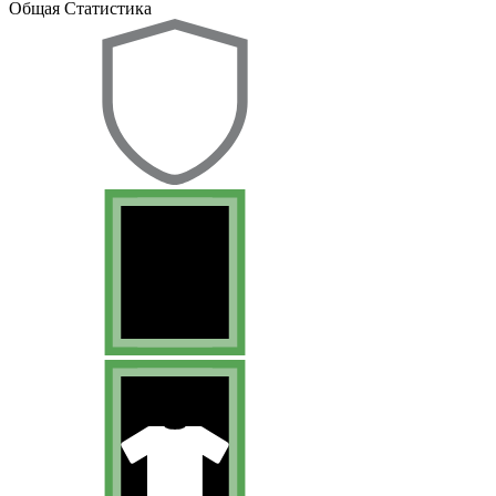
Общая Статистика