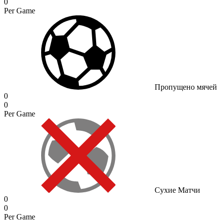
0
Per Game
Пропущено мячей
0
0
Per Game
Сухие Матчи
0
0
Per Game