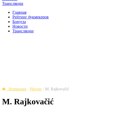
Трансляции
Главная
Рейтинг букмекеров
Бонусы
Новости
Трансляции
Homepage
›
Players
›
M. Rajkovačić
M. Rajkovačić