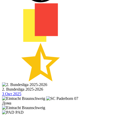
2. Bundesliga 2025-2026
3 Окт 2025
Дома
PAD