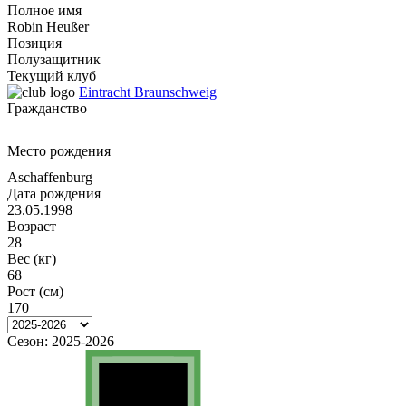
Полное имя
Robin Heußer
Позиция
Полузащитник
Текущий клуб
Eintracht Braunschweig
Гражданство
Место рождения
Aschaffenburg
Дата рождения
23.05.1998
Возраст
28
Вес (кг)
68
Рост (см)
170
Сезон:
2025-2026