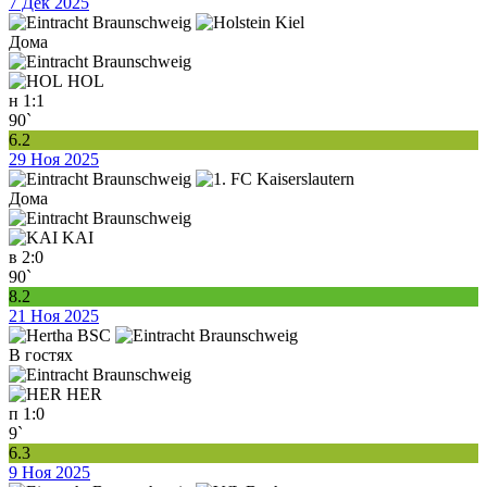
7 Дек 2025
Дома
HOL
н
1:1
90`
6.2
29 Ноя 2025
Дома
KAI
в
2:0
90`
8.2
21 Ноя 2025
В гостях
HER
п
1:0
9`
6.3
9 Ноя 2025