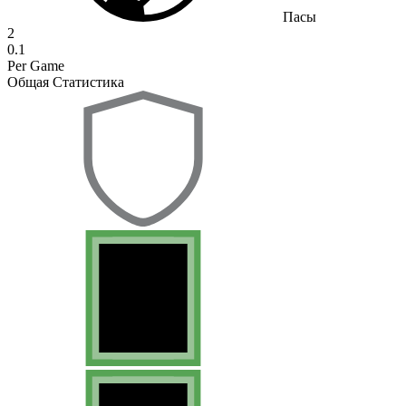
Пасы
2
0.1
Per Game
Общая Статистика