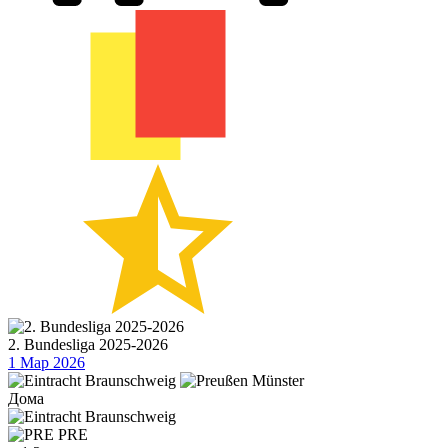
2. Bundesliga 2025-2026
1 Мар 2026
Дома
PRE