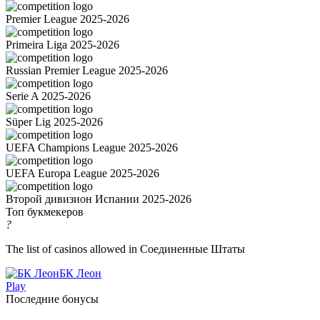
Premier League 2025-2026
Primeira Liga 2025-2026
Russian Premier League 2025-2026
Serie A 2025-2026
Süper Lig 2025-2026
UEFA Champions League 2025-2026
UEFA Europa League 2025-2026
Второй дивизион Испании 2025-2026
Топ букмекеров
?
The list of casinos allowed in Соединенные Штаты
БК Леон
Play
Последние бонусы