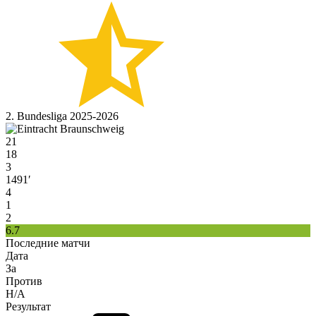
2. Bundesliga 2025-2026
21
18
3
1491′
4
1
2
6.7
Последние матчи
Дата
За
Против
H/A
Результат