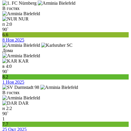
В гостях
NUR
п
2:0
90`
6.6
8 Ноя 2025
Дома
KAR
в
4:0
90`
8.2
1 Ноя 2025
В гостях
DAR
н
2:2
90`
1
7.7
25 Окт 2025