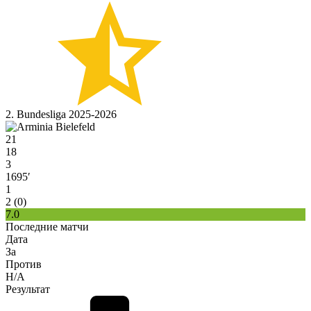
2. Bundesliga 2025-2026
21
18
3
1695′
1
2 (0)
7.0
Последние матчи
Дата
За
Против
H/A
Результат