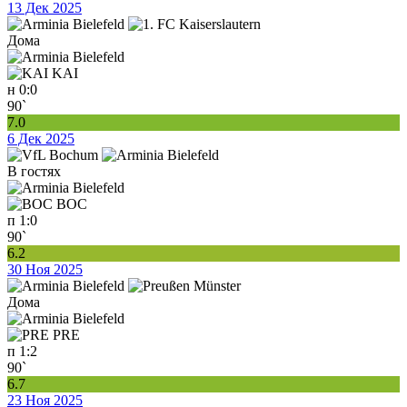
13 Дек 2025
Дома
KAI
н
0:0
90`
7.0
6 Дек 2025
В гостях
BOC
п
1:0
90`
6.2
30 Ноя 2025
Дома
PRE
п
1:2
90`
6.7
23 Ноя 2025