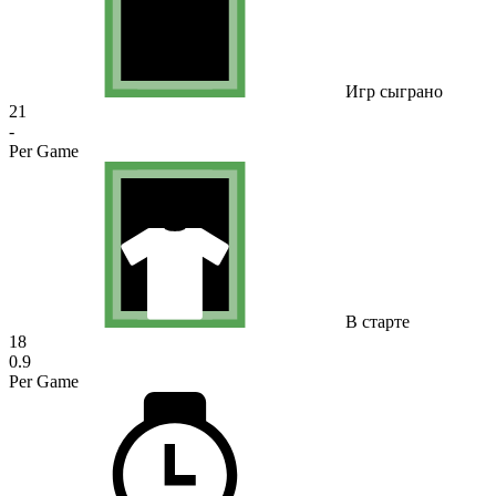
Игр сыграно
21
-
Per Game
В старте
18
0.9
Per Game