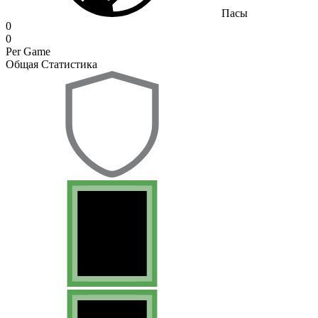
Пасы
0
0
Per Game
Общая Статистика