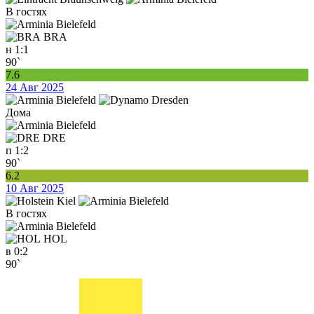
В гостях
BRA
н
1:1
90`
7.6
24 Авг 2025
Дома
DRE
п
1:2
90`
6.2
10 Авг 2025
В гостях
HOL
в
0:2
90`