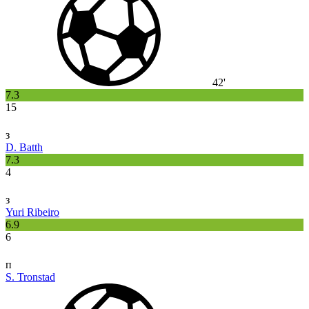
42'
7.3
15
з
D. Batth
7.3
4
з
Yuri Ribeiro
6.9
6
п
S. Tronstad