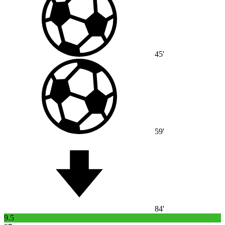
45'
59'
84'
9.5