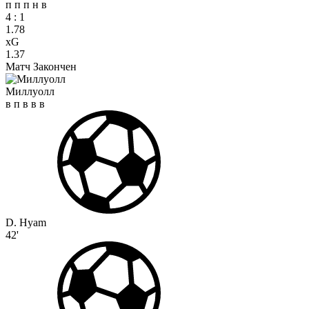
п
п
п
н
в
4
:
1
1.78
xG
1.37
Матч Закончен
Миллуолл
в
п
в
в
в
D. Hyam
42'