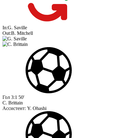
In:
G. Saville
Out:
B. Mitchell
Гол
3:1
50'
C. Brittain
Ассистент:
Y. Ohashi