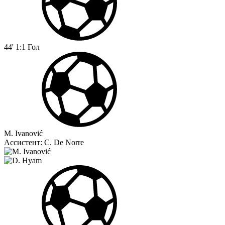
44'
1:1
Гол
M. Ivanović
Ассистент:
C. De Norre