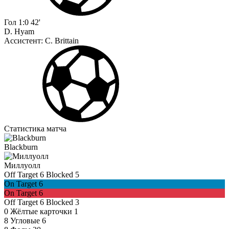
Гол
1:0
42'
D. Hyam
Ассистент:
C. Brittain
Статистика матча
Blackburn
Миллуолл
Off Target
6
Blocked
5
On Target
6
On Target
6
Off Target
6
Blocked
3
0
Жёлтые карточки
1
8
Угловые
6