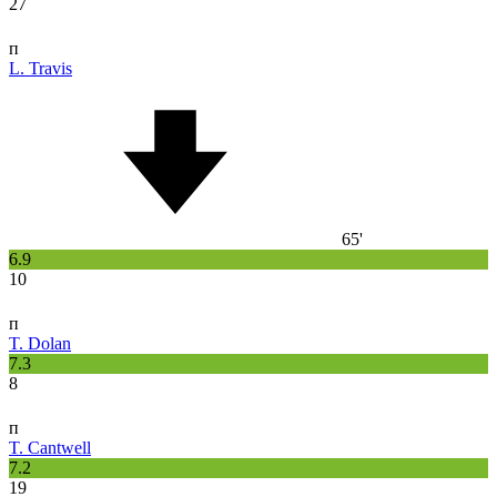
27
п
L. Travis
65'
6.9
10
п
T. Dolan
7.3
8
п
T. Cantwell
7.2
19