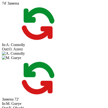
74'
Замена
In:
A. Connolly
Out:
O. Azeez
Замена
72'
In:
M. Gueye
Out:
Y. Ohashi