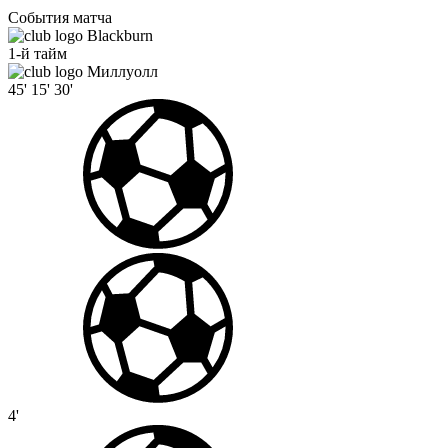
События матча
Blackburn
1-й тайм
Миллуолл
45'
15'
30'
4'