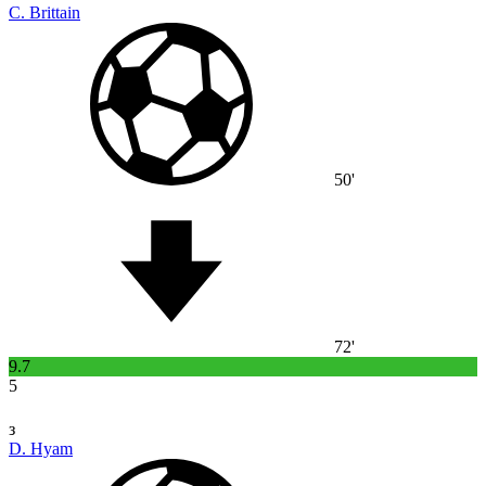
C. Brittain
50'
72'
9.7
5
з
D. Hyam