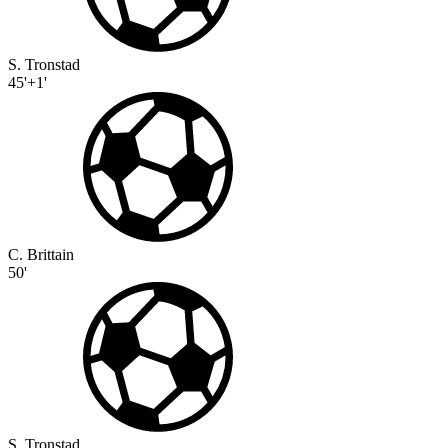
S. Tronstad
45'+1'
C. Brittain
50'
S. Tronstad