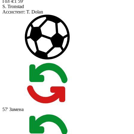
Гол
4:1
59'
S. Tronstad
Ассистент:
T. Dolan
57'
Замена