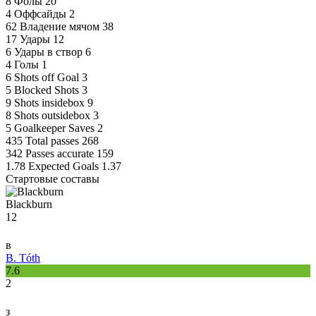
8
Фолы
20
4
Оффсайды
2
62
Владение мячом
38
17
Удары
12
6
Удары в створ
6
4
Голы
1
6
Shots off Goal
3
5
Blocked Shots
3
9
Shots insidebox
9
8
Shots outsidebox
3
5
Goalkeeper Saves
2
435
Total passes
268
342
Passes accurate
159
1.78
Expected Goals
1.37
Стартовые составы
Blackburn
12
в
B. Tóth
7.6
2
з