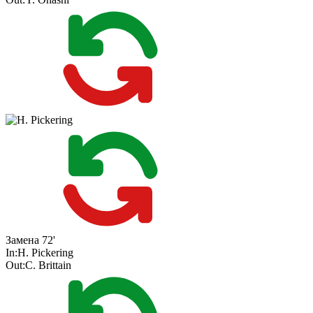
Замена
72'
In:
H. Pickering
Out:
C. Brittain