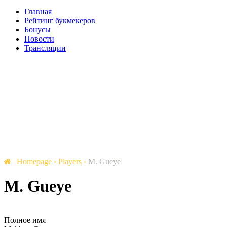
Главная
Рейтинг букмекеров
Бонусы
Новости
Трансляции
Homepage
›
Players
›
M. Gueye
M. Gueye
Полное имя