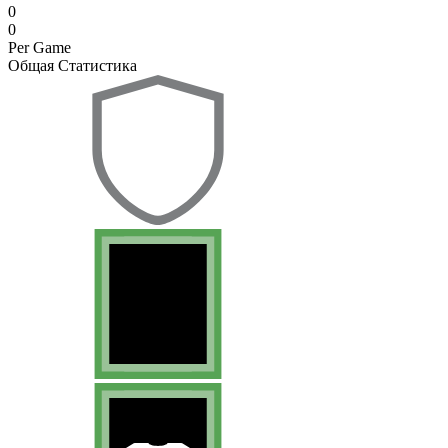
0
0
Per Game
Общая Статистика