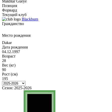
Makhtar Gueye
Позиция
Форвард
Текущий клуб
Blackburn
Гражданство
Место рождения
Dakar
Дата рождения
04.12.1997
Возраст
28
Вес (кг)
90
Рост (см)
195
Сезон:
2025-2026