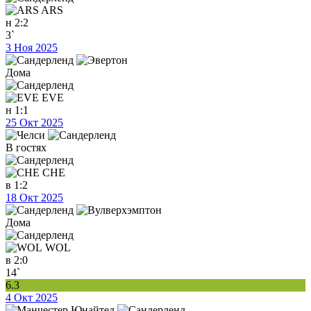
ARS
н
2:2
3`
3 Ноя 2025
Дома
EVE
н
1:1
25 Окт 2025
В гостях
CHE
в
1:2
18 Окт 2025
Дома
WOL
в
2:0
14`
6.3
4 Окт 2025