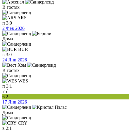
В гостях
ARS
п
3:0
2 Фев 2026
Дома
BUR
в
3:0
24 Янв 2026
В гостях
WES
п
3:1
75`
6.2
17 Янв 2026
Дома
CRY
в
2:1