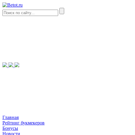
Главная
Рейтинг букмекеров
Бонусы
Новости