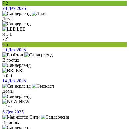
7.2
28 Дек 2025
Дома
LEE
н
1:1
22`
6.5
20 Дек 2025
В гостях
BRI
н
0:0
14 Дек 2025
Дома
NEW
в
1:0
6 Дек 2025
В гостях