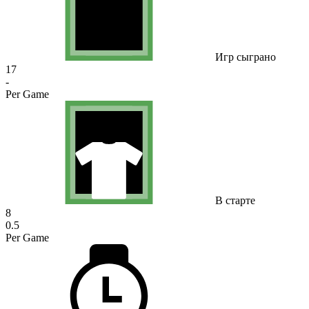
Игр сыграно
17
-
Per Game
В старте
8
0.5
Per Game