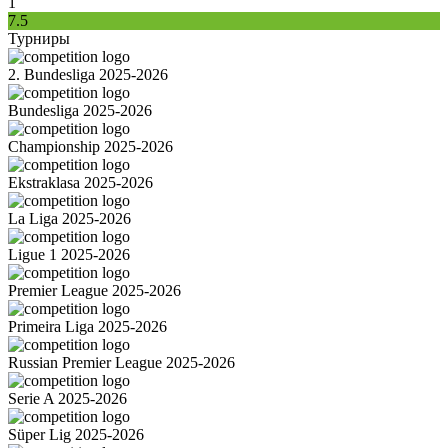
1
7.5
Турниры
2. Bundesliga 2025-2026
Bundesliga 2025-2026
Championship 2025-2026
Ekstraklasa 2025-2026
La Liga 2025-2026
Ligue 1 2025-2026
Premier League 2025-2026
Primeira Liga 2025-2026
Russian Premier League 2025-2026
Serie A 2025-2026
Süper Lig 2025-2026