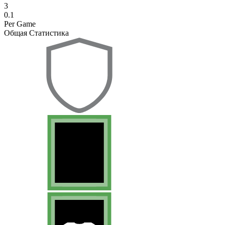
3
0.1
Per Game
Общая Статистика