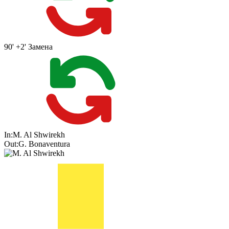
90' +2'
Замена
In:
M. Al Shwirekh
Out:
G. Bonaventura