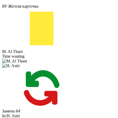
89'
Жёлтая карточка
M. Al Thani
Time wasting
Замена
84'
In:
H. Asiri