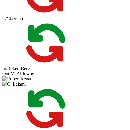
67'
Замена
In:
Robert Renan
Out:
M. Al Juwayr