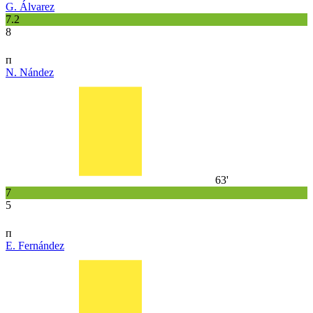
G. Álvarez
7.2
8
п
N. Nández
63'
7
5
п
E. Fernández