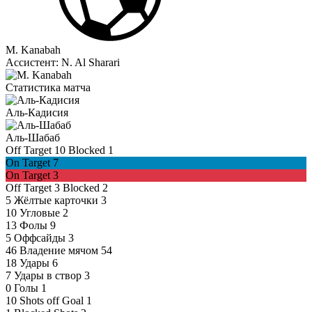
M. Kanabah
Ассистент:
N. Al Sharari
Статистика матча
Аль-Кадисия
Аль-Шабаб
Off Target
10
Blocked
1
On Target
7
On Target
3
Off Target
3
Blocked
2
5
Жёлтые карточки
3
10
Угловые
2
13
Фолы
9
5
Оффсайды
3
46
Владение мячом
54
18
Удары
6
7
Удары в створ
3
0
Голы
1
10
Shots off Goal
1