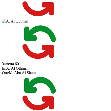
Замена
60'
In:
A. Al Othman
Out:
M. Abu Al Shamat