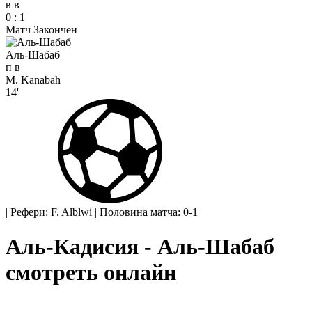
в
в
0
:
1
Матч Закончен
Аль-Шабаб
п
в
M. Kanabah
14'
|
Рефери: F. Alblwi
|
Половина матча: 0-1
Аль-Кадисия - Аль-Шабаб
смотреть онлайн