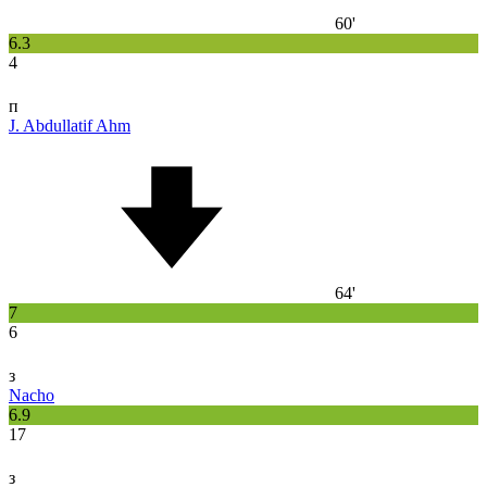
60'
6.3
4
п
J. Abdullatif Ahm
64'
7
6
з
Nacho
6.9
17
з