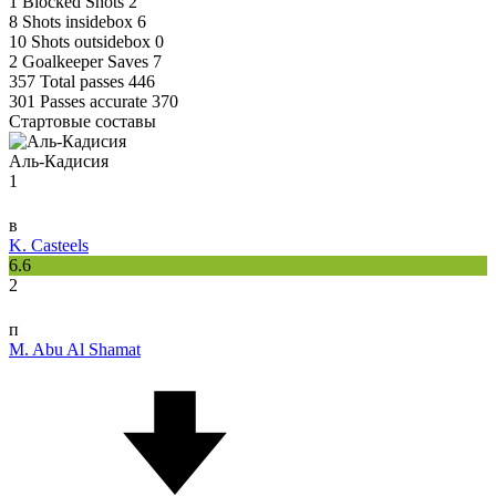
1
Blocked Shots
2
8
Shots insidebox
6
10
Shots outsidebox
0
2
Goalkeeper Saves
7
357
Total passes
446
301
Passes accurate
370
Стартовые составы
Аль-Кадисия
1
в
K. Casteels
6.6
2
п
M. Abu Al Shamat