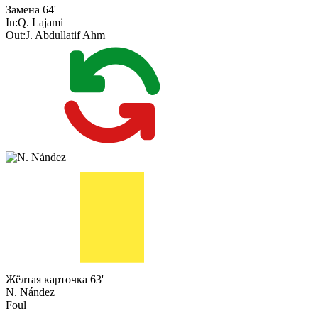
Замена
64'
In:
Q. Lajami
Out:
J. Abdullatif Ahm
Жёлтая карточка
63'
N. Nández
Foul