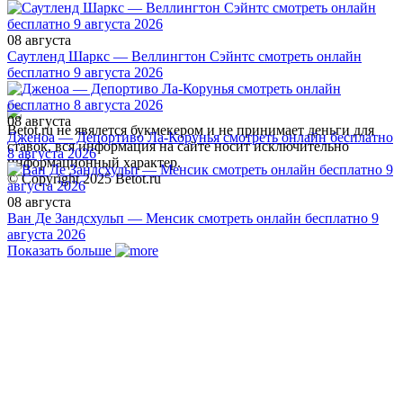
08 августа
Саутленд Шаркс — Веллингтон Сэйнтс смотреть онлайн
бесплатно 9 августа 2026
08 августа
Betot.ru не явялется букмекером и не принимает деньги для
Дженоа — Депортиво Ла-Корунья смотреть онлайн бесплатно
ставок, вся информация на сайте носит исключительно
8 августа 2026
информационный характер.
© Copyright 2025 Betot.ru
08 августа
Ван Де Зандсхульп — Менсик смотреть онлайн бесплатно 9
августа 2026
Показать больше