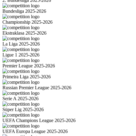
2. Bundesliga 2025-2026
Bundesliga 2025-2026
Championship 2025-2026
Ekstraklasa 2025-2026
La Liga 2025-2026
Ligue 1 2025-2026
Premier League 2025-2026
Primeira Liga 2025-2026
Russian Premier League 2025-2026
Serie A 2025-2026
Süper Lig 2025-2026
UEFA Champions League 2025-2026
UEFA Europa League 2025-2026