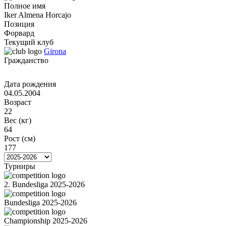
Полное имя
Iker Almena Horcajo
Позиция
Форвард
Текущий клуб
Girona
Гражданство
Дата рождения
04.05.2004
Возраст
22
Вес (кг)
64
Рост (см)
177
Турниры
2. Bundesliga 2025-2026
Bundesliga 2025-2026
Championship 2025-2026