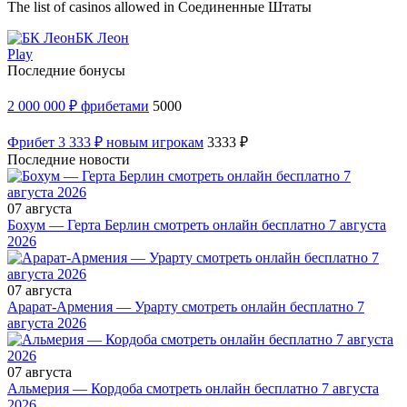
The list of casinos allowed in Соединенные Штаты
БК Леон
Play
Последние бонусы
2 000 000 ₽ фрибетами
5000
Фрибет 3 333 ₽ новым игрокам
3333 ₽
Последние новости
07 августа
Бохум — Герта Берлин смотреть онлайн бесплатно 7 августа
2026
07 августа
Арарат-Армения — Урарту смотреть онлайн бесплатно 7
августа 2026
07 августа
Альмерия — Кордоба смотреть онлайн бесплатно 7 августа
2026