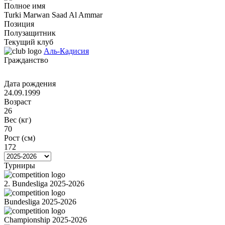
Полное имя
Turki Marwan Saad Al Ammar
Позиция
Полузащитник
Текущий клуб
Аль-Кадисия
Гражданство
Дата рождения
24.09.1999
Возраст
26
Вес (кг)
70
Рост (см)
172
Турниры
2. Bundesliga 2025-2026
Bundesliga 2025-2026
Championship 2025-2026