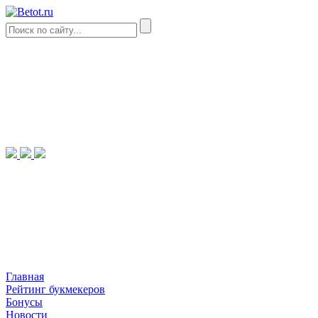
Главная
Рейтинг букмекеров
Бонусы
Новости