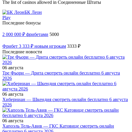
The list of casinos allowed in Соединенные Штаты
БК Леон
Play
Последние бонусы
2 000 000 ₽ фрибетами
5000
Фрибет 3 333 ₽ новым игрокам
3333 ₽
Последние новости
06 августа
Тре Фьори — Дрита смотреть онлайн бесплатно 6 августа
2026
06 августа
Хиберниан — Шкендия смотреть онлайн бесплатно 6 августа
2026
06 августа
Хапоэль Тель-Авив — ГКС Катовице смотреть онлайн
бесплатно 6 августа 2026