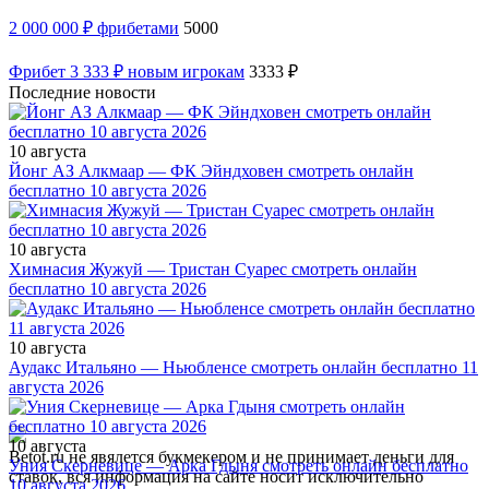
2 000 000 ₽ фрибетами
5000
Фрибет 3 333 ₽ новым игрокам
3333 ₽
Последние новости
10 августа
Йонг АЗ Алкмаар — ФК Эйндховен смотреть онлайн
бесплатно 10 августа 2026
10 августа
Химнасия Жужуй — Тристан Суарес смотреть онлайн
бесплатно 10 августа 2026
10 августа
Аудакс Итальяно — Ньюбленсе смотреть онлайн бесплатно 11
августа 2026
10 августа
Betot.ru не явялется букмекером и не принимает деньги для
Уния Скерневице — Арка Гдыня смотреть онлайн бесплатно
ставок, вся информация на сайте носит исключительно
10 августа 2026