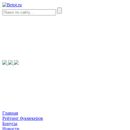
Главная
Рейтинг букмекеров
Бонусы
Новости