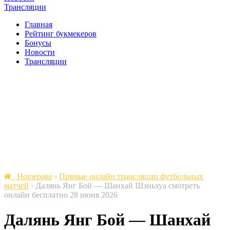
Трансляции
Главная
Рейтинг букмекеров
Бонусы
Новости
Трансляции
Homepage
›
Прямые онлайн трансляции футбольных
матчей
›
Далянь Янг Бой — Шанхай Шэньхуа смотреть
онлайн бесплатно 28 июня 2026
Далянь Янг Бой — Шанхай