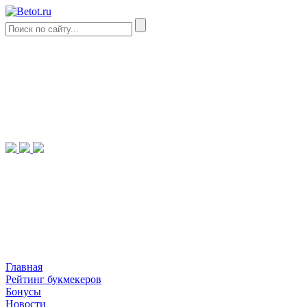
Главная
Рейтинг букмекеров
Бонусы
Новости