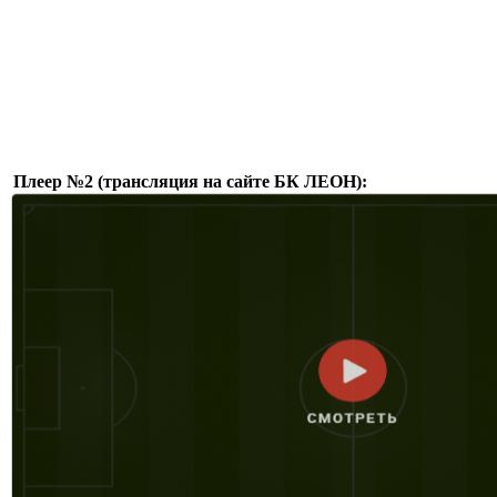
Плеер №2 (трансляция на сайте БК ЛЕОН):