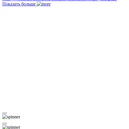
Показать больше