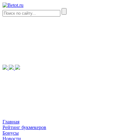
Главная
Рейтинг букмекеров
Бонусы
Новости