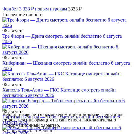
Фрибет 3 333 ₽ новым игрокам
3333 ₽
Последние новости
06 августа
Тре Фьори — Дрита смотреть онлайн бесплатно 6 августа
2026
06 августа
Хиберниан — Шкендия смотреть онлайн бесплатно 6 августа
2026
06 августа
Хапоэль Тель-Авив — ГКС Катовице смотреть онлайн
бесплатно 6 августа 2026
06 августа
Betot.ru не явялется букмекером и не принимает деньги для
Партизан Белград — Тобол смотреть онлайн бесплатно 6
ставок, вся информация на сайте носит исключительно
августа 2026
информационный характер.
© Copyright 2025 Betot.ru