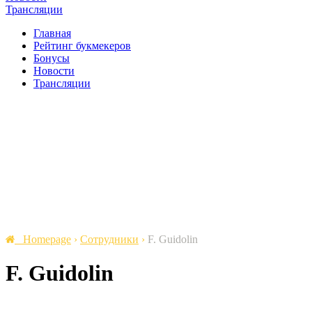
Трансляции
Главная
Рейтинг букмекеров
Бонусы
Новости
Трансляции
Homepage
›
Сотрудники
›
F. Guidolin
F. Guidolin