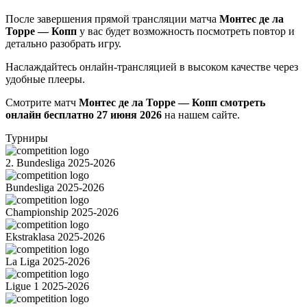
После завершения прямой трансляции матча
Монтес де ла
Торре — Копп
у вас будет возможность посмотреть повтор и
детально разобрать игру.
Наслаждайтесь онлайн-трансляцией в высоком качестве через
удобные плееры.
Смотрите матч
Монтес де ла Торре — Копп смотреть
онлайн бесплатно 27 июня 2026
на нашем сайте.
Турниры
2. Bundesliga 2025-2026
Bundesliga 2025-2026
Championship 2025-2026
Ekstraklasa 2025-2026
La Liga 2025-2026
Ligue 1 2025-2026