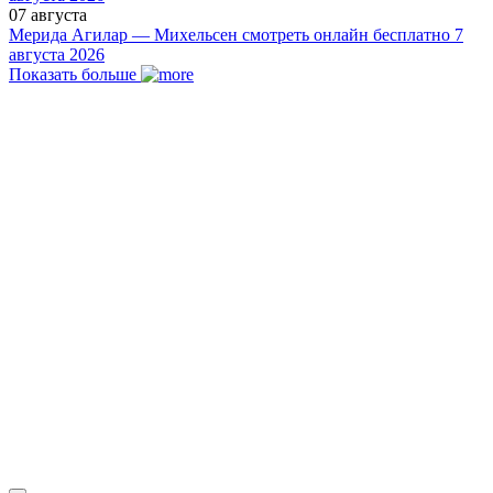
07 августа
Мерида Агилар — Михельсен смотреть онлайн бесплатно 7
августа 2026
Показать больше