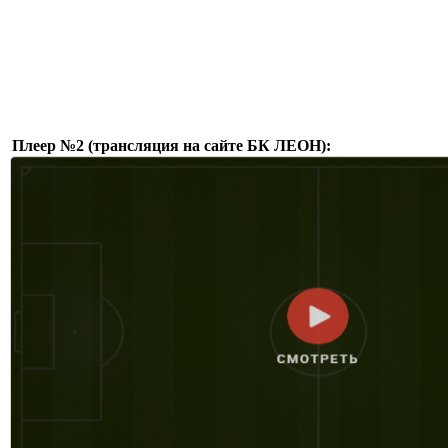
Плеер №2 (трансляция на сайте БК ЛЕОН):