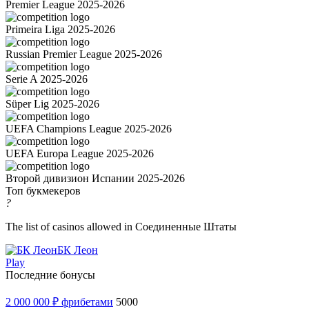
Premier League 2025-2026
Primeira Liga 2025-2026
Russian Premier League 2025-2026
Serie A 2025-2026
Süper Lig 2025-2026
UEFA Champions League 2025-2026
UEFA Europa League 2025-2026
Второй дивизион Испании 2025-2026
Топ букмекеров
?
The list of casinos allowed in Соединенные Штаты
БК Леон
Play
Последние бонусы
2 000 000 ₽ фрибетами
5000