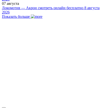
07 августа
Локомотив — Акрон смотреть онлайн бесплатно 8 августа
2026
Показать больше