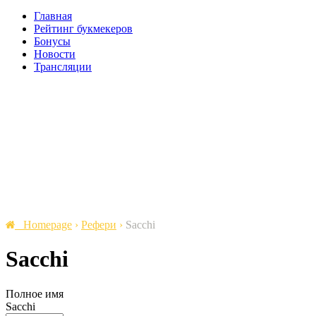
Главная
Рейтинг букмекеров
Бонусы
Новости
Трансляции
Homepage
›
Рефери
›
Sacchi
Sacchi
Полное имя
Sacchi