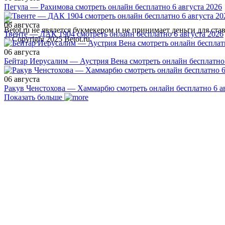
Пегула — Рахимова смотреть онлайн бесплатно 6 августа 2026
06 августа
Betot.ru не явялется букмекером и не принимает деньги для с
Твенте — ДАК 1904 смотреть онлайн бесплатно 6 августа 2026
© Copyright 2025 Betot.ru
06 августа
Бейтар Иерусалим — Аустрия Вена смотреть онлайн бесплатно 
06 августа
Ракув Ченстохова — Хаммарбю смотреть онлайн бесплатно 6 а
Показать больше