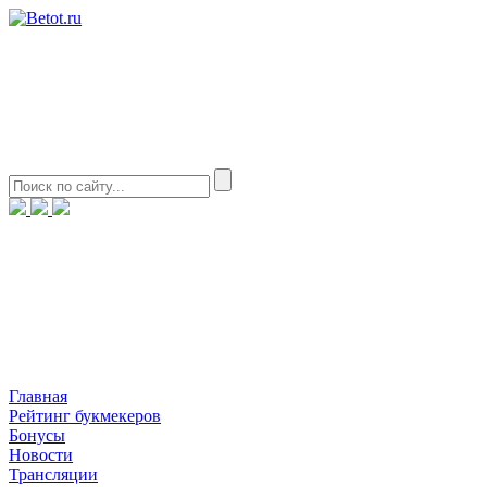
Главная
Рейтинг букмекеров
Бонусы
Новости
Трансляции