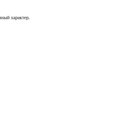
нный характер.