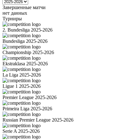
Завершенные матчи
нет данных
Турниры
2. Bundesliga 2025-2026
Bundesliga 2025-2026
Championship 2025-2026
Ekstraklasa 2025-2026
La Liga 2025-2026
Ligue 1 2025-2026
Premier League 2025-2026
Primeira Liga 2025-2026
Russian Premier League 2025-2026
Serie A 2025-2026