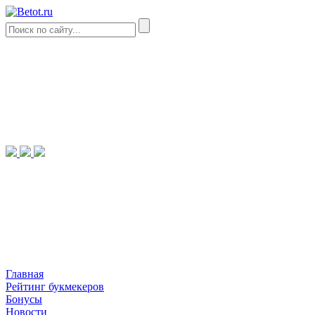
Главная
Рейтинг букмекеров
Бонусы
Новости