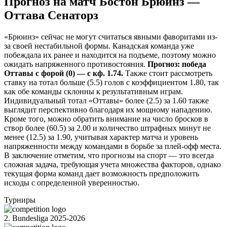
Прогноз на матч Бостон Брюинз —
Оттава Сенаторз
«Брюинз» сейчас не могут считаться явными фаворитами из-
за своей нестабильной формы. Канадская команда уже
побеждала их ранее и находится на подъеме, поэтому можно
ожидать напряженного противостояния.
Прогноз: победа
Оттавы с форой (0) — с кф. 1.74.
Также стоит рассмотреть
ставку на тотал больше (5.5) голов с коэффициентом 1.80, так
как обе команды склонны к результативным играм.
Индивидуальный тотал «Оттавы» более (2.5) за 1.60 также
выглядит перспективно благодаря их мощному нападению.
Кроме того, можно обратить внимание на число бросков в
створ более (60.5) за 2.00 и количество штрафных минут не
менее (12.5) за 1.90, учитывая характер матча и уровень
напряженности между командами в борьбе за плей-офф места.
В заключение отметим, что прогнозы на спорт — это всегда
сложная задача, требующая учета множества факторов, однако
текущая форма команд дает возможность предположить
исходы с определенной уверенностью.
Турниры
2. Bundesliga 2025-2026