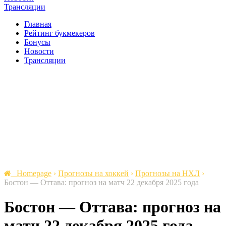
Трансляции
Главная
Рейтинг букмекеров
Бонусы
Новости
Трансляции
Homepage
›
Прогнозы на хоккей
›
Прогнозы на НХЛ
›
Бостон — Оттава: прогноз на матч 22 декабря 2025 года
Бостон — Оттава: прогноз на
матч 22 декабря 2025 года