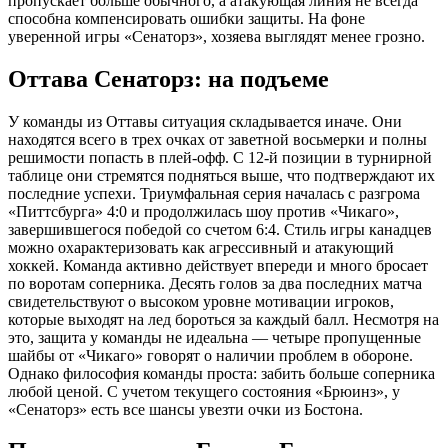
пропускает больше обычного, а атакующая линия не всегда
способна компенсировать ошибки защиты. На фоне
уверенной игры «Сенаторз», хозяева выглядят менее грозно.
Оттава Сенаторз: на подъеме
У команды из Оттавы ситуация складывается иначе. Они
находятся всего в трех очках от заветной восьмерки и полны
решимости попасть в плей-офф. С 12-й позиции в турнирной
таблице они стремятся подняться выше, что подтверждают их
последние успехи. Триумфальная серия началась с разгрома
«Питтсбурга» 4:0 и продолжилась шоу против «Чикаго»,
завершившегося победой со счетом 6:4. Стиль игры канадцев
можно охарактеризовать как агрессивный и атакующий
хоккей. Команда активно действует впереди и много бросает
по воротам соперника. Десять голов за два последних матча
свидетельствуют о высоком уровне мотивации игроков,
которые выходят на лед бороться за каждый балл. Несмотря на
это, защита у команды не идеальна — четыре пропущенные
шайбы от «Чикаго» говорят о наличии проблем в обороне.
Однако философия команды проста: забить больше соперника
любой ценой. С учетом текущего состояния «Брюинз», у
«Сенаторз» есть все шансы увезти очки из Бостона.