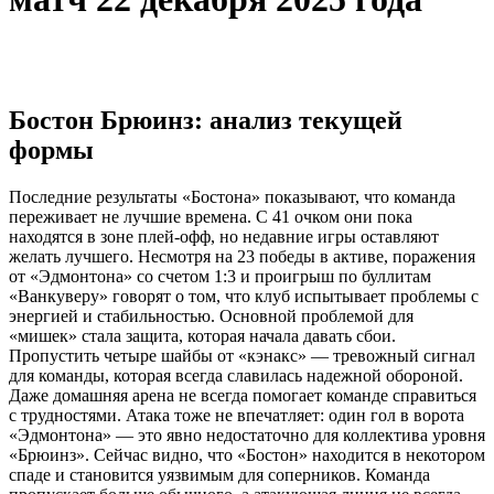
Бостон Брюинз: анализ текущей
формы
Последние результаты «Бостона» показывают, что команда
переживает не лучшие времена. С 41 очком они пока
находятся в зоне плей-офф, но недавние игры оставляют
желать лучшего. Несмотря на 23 победы в активе, поражения
от «Эдмонтона» со счетом 1:3 и проигрыш по буллитам
«Ванкуверу» говорят о том, что клуб испытывает проблемы с
энергией и стабильностью. Основной проблемой для
«мишек» стала защита, которая начала давать сбои.
Пропустить четыре шайбы от «кэнакс» — тревожный сигнал
для команды, которая всегда славилась надежной обороной.
Даже домашняя арена не всегда помогает команде справиться
с трудностями. Атака тоже не впечатляет: один гол в ворота
«Эдмонтона» — это явно недостаточно для коллектива уровня
«Брюинз». Сейчас видно, что «Бостон» находится в некотором
спаде и становится уязвимым для соперников. Команда