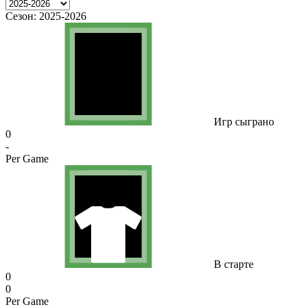
Сезон:
2025-2026
Игр сыграно
0
-
Per Game
В старте
0
0
Per Game