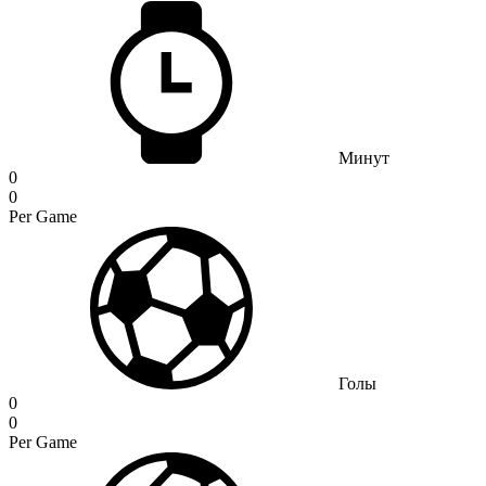
Минут
0
0
Per Game
Голы
0
0
Per Game