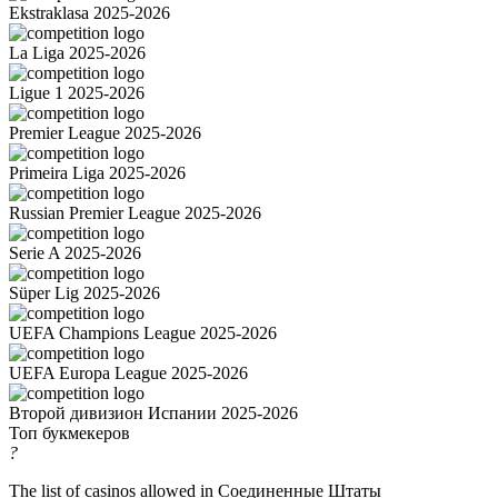
Ekstraklasa 2025-2026
La Liga 2025-2026
Ligue 1 2025-2026
Premier League 2025-2026
Primeira Liga 2025-2026
Russian Premier League 2025-2026
Serie A 2025-2026
Süper Lig 2025-2026
UEFA Champions League 2025-2026
UEFA Europa League 2025-2026
Второй дивизион Испании 2025-2026
Топ букмекеров
?
The list of casinos allowed in Соединенные Штаты