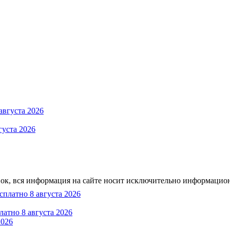
густа 2026
тавок, вся информация на сайте носит исключительно информацио
атно 8 августа 2026