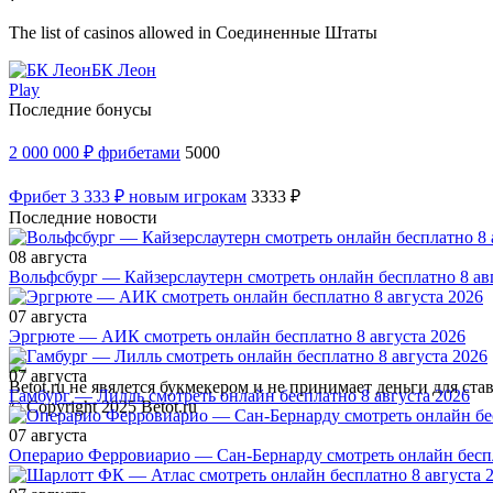
The list of casinos allowed in Соединенные Штаты
БК Леон
Play
Последние бонусы
2 000 000 ₽ фрибетами
5000
Фрибет 3 333 ₽ новым игрокам
3333 ₽
Последние новости
08 августа
Вольфсбург — Кайзерслаутерн смотреть онлайн бесплатно 8 ав
07 августа
Эргрюте — АИК смотреть онлайн бесплатно 8 августа 2026
07 августа
Betot.ru не явялется букмекером и не принимает деньги для с
Гамбург — Лилль смотреть онлайн бесплатно 8 августа 2026
© Copyright 2025 Betot.ru
07 августа
Операрио Ферровиарио — Сан-Бернарду смотреть онлайн беспл