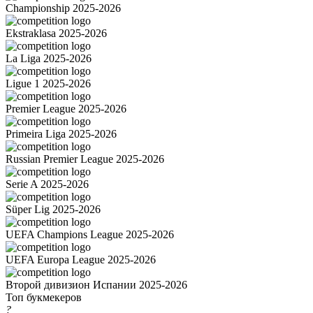
Championship 2025-2026
Ekstraklasa 2025-2026
La Liga 2025-2026
Ligue 1 2025-2026
Premier League 2025-2026
Primeira Liga 2025-2026
Russian Premier League 2025-2026
Serie A 2025-2026
Süper Lig 2025-2026
UEFA Champions League 2025-2026
UEFA Europa League 2025-2026
Второй дивизион Испании 2025-2026
Топ букмекеров
?